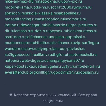
nike-air-max-95.ru
nadookna.ru
lubov-pic.ru
mobilreklama.ru
pds-nn.ru
socrat2000.ru
vgurin.ru
spksochi.ru
shkola-klassika.ru
sabeonline.ru
mosoblfencing.ru
masteroptica.ru
lucomoria.ru
iration.ru
devanagari.ru
biblioverde.ru
igro-pictures.ru
dk-tulamash.ru
s-dez-s.ru
peysok.ru
blackcountess.ru
asoftdoc.ru
scifichannel.ru
ocenka-appraisal.ru
mudconnector.ru
hitstih.ru
pik-finance.ru
vip-surfing.ru
wundermoscow.ru
olymp-clan.ru
dr-pavlush.ru
su2lgyoeucscn.ru
allkmv.ru
dhgfd.ru
tesotomeshell.ru
netoen.ru
web-digest.ru
changanqiyuana07.ru
kuper-dostavka.ru
edemvgelen.ru
ytyt.ru
infoelektrik.ru
everafterclub.org
kirillkgr.ru
goodv1234.ru
oopslady.ru
© Каталог строительных компаний. Все права
защищены.