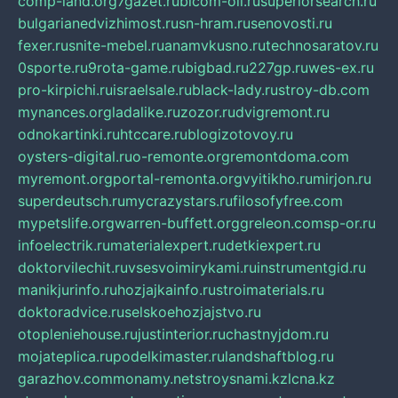
comp-land.org
7gazet.ru
bicom-oil.ru
superiorsearch.ru
bulgarianedvizhimost.ru
sn-hram.ru
senovosti.ru
fexer.ru
snite-mebel.ru
anamvkusno.ru
technosaratov.ru
0sporte.ru
9rota-game.ru
bigbad.ru
227gp.ru
wes-ex.ru
pro-kirpichi.ru
israelsale.ru
black-lady.ru
stroy-db.com
mynances.org
ladalike.ru
zozor.ru
dvigremont.ru
odnokartinki.ru
htccare.ru
blogizotovoy.ru
oysters-digital.ru
o-remonte.org
remontdoma.com
myremont.org
portal-remonta.org
vyitikho.ru
mirjon.ru
superdeutsch.ru
mycrazystars.ru
filosofyfree.com
mypetslife.org
warren-buffett.org
greleon.com
sp-or.ru
infoelectrik.ru
materialexpert.ru
detkiexpert.ru
doktorvilechit.ru
vsesvoimirykami.ru
instrumentgid.ru
manikjurinfo.ru
hozjajkainfo.ru
stroimaterials.ru
doktoradvice.ru
selskoehozjajstvo.ru
otopleniehouse.ru
justinterior.ru
chastnyjdom.ru
mojateplica.ru
podelkimaster.ru
landshaftblog.ru
garazhov.com
monamy.net
stroysnami.kz
lcna.kz