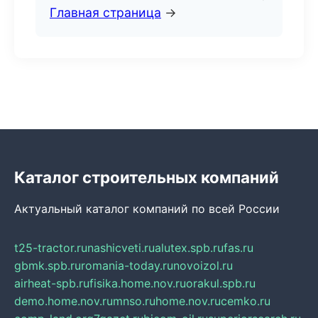
Главная страница
→
Каталог строительных компаний
Актуальный каталог компаний по всей России
t25-tractor.ru
nashicveti.ru
alutex.spb.ru
fas.ru
gbmk.spb.ru
romania-today.ru
novoizol.ru
airheat-spb.ru
fisika.home.nov.ru
orakul.spb.ru
demo.home.nov.ru
mnso.ru
home.nov.ru
cemko.ru