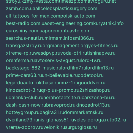
stroyu.kz
my-vesta.com
timeszp.com
avtoguru.net
zsmh.com.ua
allcelebsplasticsurgery.com
all-tattoos-for-men.com
poisk-auto.com
best-radio.com.ua
ost-engineering.com
kuryatnik.info
euroshiny.com.ua
poremontuavto.com
searchus-nauti.ru
mirmam.info
smi366.ru
transgazstroy.ru
orgmanagement.org
yes-fitness.ru
xtreme-rp.ru
wasdpvp.ru
voda-otri.ru
tishinapve.ru
orenferma.ru
avtoservis-avgust.ru
lord-tv.ru
backstage-682-music.ru
lordfilm7.ru
lordfilm13.ru
prime-cars63.ru
un-believable.ru
codetool.ru
legardoauto.ru
lithasa.ru
muz-1.ru
gooddver.ru
kinozadrot-3.ru
qr-plus-promo.ru
2shizashop.ru
udalenka-club.ru
nerabotaetsite.ru
carszona-bu.ru
dash-cash-now.ru
bravoprod.ru
kinozadrot13.ru
hotteygroup.ru
bagira31.ru
dommarketnsk.ru
dveriland73.ru
nis-glonass51.ru
veles-doroga.ru
tb02.ru
vrema-zdorov.ru
velonik.ru
surgutgloss.ru