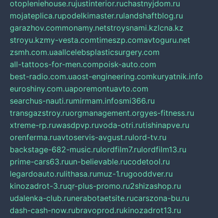
otopleniehouse.ru
justinterior.ru
chastnyjdom.ru
mojateplica.ru
podelkimaster.ru
landshaftblog.ru
garazhov.com
monamy.net
stroysnami.kz
lcna.kz
stroyu.kz
my-vesta.com
timeszp.com
avtoguru.net
zsmh.com.ua
allcelebsplasticsurgery.com
all-tattoos-for-men.com
poisk-auto.com
best-radio.com.ua
ost-engineering.com
kuryatnik.info
euroshiny.com.ua
poremontuavto.com
searchus-nauti.ru
mirmam.info
smi366.ru
transgazstroy.ru
orgmanagement.org
yes-fitness.ru
xtreme-rp.ru
wasdpvp.ru
voda-otri.ru
tishinapve.ru
orenferma.ru
avtoservis-avgust.ru
lord-tv.ru
backstage-682-music.ru
lordfilm7.ru
lordfilm13.ru
prime-cars63.ru
un-believable.ru
codetool.ru
legardoauto.ru
lithasa.ru
muz-1.ru
gooddver.ru
kinozadrot-3.ru
qr-plus-promo.ru
2shizashop.ru
udalenka-club.ru
nerabotaetsite.ru
carszona-bu.ru
dash-cash-now.ru
bravoprod.ru
kinozadrot13.ru