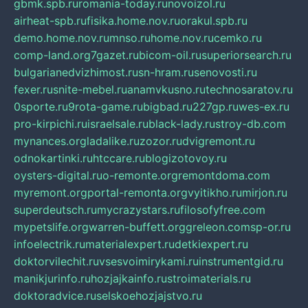
gbmk.spb.ru
romania-today.ru
novoizol.ru
airheat-spb.ru
fisika.home.nov.ru
orakul.spb.ru
demo.home.nov.ru
mnso.ru
home.nov.ru
cemko.ru
comp-land.org
7gazet.ru
bicom-oil.ru
superiorsearch.ru
bulgarianedvizhimost.ru
sn-hram.ru
senovosti.ru
fexer.ru
snite-mebel.ru
anamvkusno.ru
technosaratov.ru
0sporte.ru
9rota-game.ru
bigbad.ru
227gp.ru
wes-ex.ru
pro-kirpichi.ru
israelsale.ru
black-lady.ru
stroy-db.com
mynances.org
ladalike.ru
zozor.ru
dvigremont.ru
odnokartinki.ru
htccare.ru
blogizotovoy.ru
oysters-digital.ru
o-remonte.org
remontdoma.com
myremont.org
portal-remonta.org
vyitikho.ru
mirjon.ru
superdeutsch.ru
mycrazystars.ru
filosofyfree.com
mypetslife.org
warren-buffett.org
greleon.com
sp-or.ru
infoelectrik.ru
materialexpert.ru
detkiexpert.ru
doktorvilechit.ru
vsesvoimirykami.ru
instrumentgid.ru
manikjurinfo.ru
hozjajkainfo.ru
stroimaterials.ru
doktoradvice.ru
selskoehozjajstvo.ru