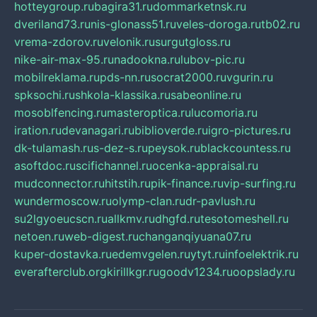
hotteygroup.ru
bagira31.ru
dommarketnsk.ru
dveriland73.ru
nis-glonass51.ru
veles-doroga.ru
tb02.ru
vrema-zdorov.ru
velonik.ru
surgutgloss.ru
nike-air-max-95.ru
nadookna.ru
lubov-pic.ru
mobilreklama.ru
pds-nn.ru
socrat2000.ru
vgurin.ru
spksochi.ru
shkola-klassika.ru
sabeonline.ru
mosoblfencing.ru
masteroptica.ru
lucomoria.ru
iration.ru
devanagari.ru
biblioverde.ru
igro-pictures.ru
dk-tulamash.ru
s-dez-s.ru
peysok.ru
blackcountess.ru
asoftdoc.ru
scifichannel.ru
ocenka-appraisal.ru
mudconnector.ru
hitstih.ru
pik-finance.ru
vip-surfing.ru
wundermoscow.ru
olymp-clan.ru
dr-pavlush.ru
su2lgyoeucscn.ru
allkmv.ru
dhgfd.ru
tesotomeshell.ru
netoen.ru
web-digest.ru
changanqiyuana07.ru
kuper-dostavka.ru
edemvgelen.ru
ytyt.ru
infoelektrik.ru
everafterclub.org
kirillkgr.ru
goodv1234.ru
oopslady.ru