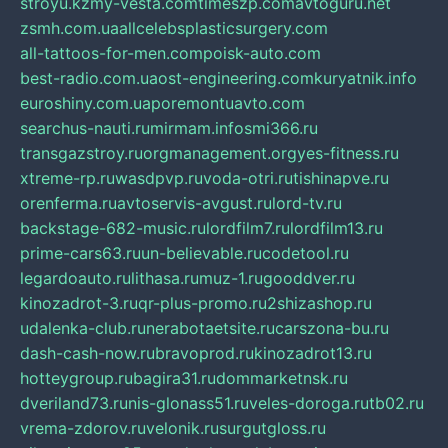
stroyu.kz
my-vesta.com
timeszp.com
avtoguru.net
zsmh.com.ua
allcelebsplasticsurgery.com
all-tattoos-for-men.com
poisk-auto.com
best-radio.com.ua
ost-engineering.com
kuryatnik.info
euroshiny.com.ua
poremontuavto.com
searchus-nauti.ru
mirmam.info
smi366.ru
transgazstroy.ru
orgmanagement.org
yes-fitness.ru
xtreme-rp.ru
wasdpvp.ru
voda-otri.ru
tishinapve.ru
orenferma.ru
avtoservis-avgust.ru
lord-tv.ru
backstage-682-music.ru
lordfilm7.ru
lordfilm13.ru
prime-cars63.ru
un-believable.ru
codetool.ru
legardoauto.ru
lithasa.ru
muz-1.ru
gooddver.ru
kinozadrot-3.ru
qr-plus-promo.ru
2shizashop.ru
udalenka-club.ru
nerabotaetsite.ru
carszona-bu.ru
dash-cash-now.ru
bravoprod.ru
kinozadrot13.ru
hotteygroup.ru
bagira31.ru
dommarketnsk.ru
dveriland73.ru
nis-glonass51.ru
veles-doroga.ru
tb02.ru
vrema-zdorov.ru
velonik.ru
surgutgloss.ru