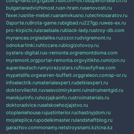
comp-land.org
7gazet.ru
bicom-oil.ru
superiorsearch.ru
bulgarianedvizhimost.ru
sn-hram.ru
senovosti.ru
fexer.ru
snite-mebel.ru
anamvkusno.ru
technosaratov.ru
0sporte.ru
9rota-game.ru
bigbad.ru
227gp.ru
wes-ex.ru
pro-kirpichi.ru
israelsale.ru
black-lady.ru
stroy-db.com
mynances.org
ladalike.ru
zozor.ru
dvigremont.ru
odnokartinki.ru
htccare.ru
blogizotovoy.ru
oysters-digital.ru
o-remonte.org
remontdoma.com
myremont.org
portal-remonta.org
vyitikho.ru
mirjon.ru
superdeutsch.ru
mycrazystars.ru
filosofyfree.com
mypetslife.org
warren-buffett.org
greleon.com
sp-or.ru
infoelectrik.ru
materialexpert.ru
detkiexpert.ru
doktorvilechit.ru
vsesvoimirykami.ru
instrumentgid.ru
manikjurinfo.ru
hozjajkainfo.ru
stroimaterials.ru
doktoradvice.ru
selskoehozjajstvo.ru
otopleniehouse.ru
justinterior.ru
chastnyjdom.ru
mojateplica.ru
podelkimaster.ru
landshaftblog.ru
garazhov.com
monamy.net
stroysnami.kz
lcna.kz