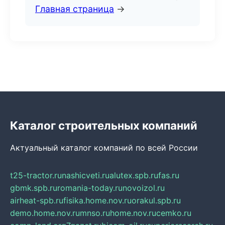
Главная страница
→
Каталог строительных компаний
Актуальный каталог компаний по всей России
t25-tractor.ru
nashicveti.ru
alutex.spb.ru
fas.ru
gbmk.spb.ru
romania-today.ru
novoizol.ru
airheat-spb.ru
fisika.home.nov.ru
orakul.spb.ru
demo.home.nov.ru
mnso.ru
home.nov.ru
cemko.ru