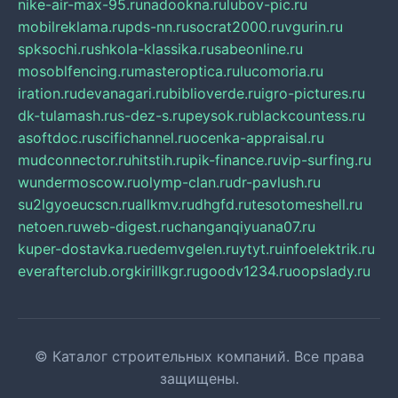
nike-air-max-95.ru
nadookna.ru
lubov-pic.ru
mobilreklama.ru
pds-nn.ru
socrat2000.ru
vgurin.ru
spksochi.ru
shkola-klassika.ru
sabeonline.ru
mosoblfencing.ru
masteroptica.ru
lucomoria.ru
iration.ru
devanagari.ru
biblioverde.ru
igro-pictures.ru
dk-tulamash.ru
s-dez-s.ru
peysok.ru
blackcountess.ru
asoftdoc.ru
scifichannel.ru
ocenka-appraisal.ru
mudconnector.ru
hitstih.ru
pik-finance.ru
vip-surfing.ru
wundermoscow.ru
olymp-clan.ru
dr-pavlush.ru
su2lgyoeucscn.ru
allkmv.ru
dhgfd.ru
tesotomeshell.ru
netoen.ru
web-digest.ru
changanqiyuana07.ru
kuper-dostavka.ru
edemvgelen.ru
ytyt.ru
infoelektrik.ru
everafterclub.org
kirillkgr.ru
goodv1234.ru
oopslady.ru
© Каталог строительных компаний. Все права
защищены.