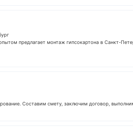
бург
опытом предлагает монтаж гипсокартона в Санкт-Петер
ование. Составим смету, заключим договор, выполним р