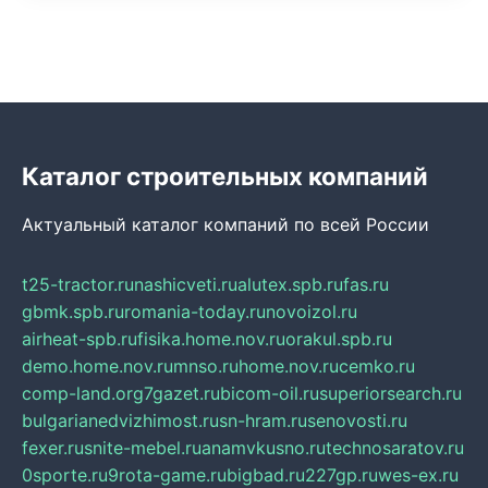
Каталог строительных компаний
Актуальный каталог компаний по всей России
t25-tractor.ru
nashicveti.ru
alutex.spb.ru
fas.ru
gbmk.spb.ru
romania-today.ru
novoizol.ru
airheat-spb.ru
fisika.home.nov.ru
orakul.spb.ru
demo.home.nov.ru
mnso.ru
home.nov.ru
cemko.ru
comp-land.org
7gazet.ru
bicom-oil.ru
superiorsearch.ru
bulgarianedvizhimost.ru
sn-hram.ru
senovosti.ru
fexer.ru
snite-mebel.ru
anamvkusno.ru
technosaratov.ru
0sporte.ru
9rota-game.ru
bigbad.ru
227gp.ru
wes-ex.ru