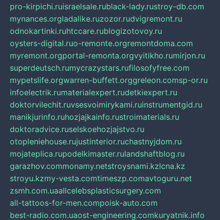
pro-kirpichi.ru
israelsale.ru
black-lady.ru
stroy-db.com
mynances.org
ladalike.ru
zozor.ru
dvigremont.ru
odnokartinki.ru
htccare.ru
blogizotovoy.ru
oysters-digital.ru
o-remonte.org
remontdoma.com
myremont.org
portal-remonta.org
vyitikho.ru
mirjon.ru
superdeutsch.ru
mycrazystars.ru
filosofyfree.com
mypetslife.org
warren-buffett.org
greleon.com
sp-or.ru
infoelectrik.ru
materialexpert.ru
detkiexpert.ru
doktorvilechit.ru
vsesvoimirykami.ru
instrumentgid.ru
manikjurinfo.ru
hozjajkainfo.ru
stroimaterials.ru
doktoradvice.ru
selskoehozjajstvo.ru
otopleniehouse.ru
justinterior.ru
chastnyjdom.ru
mojateplica.ru
podelkimaster.ru
landshaftblog.ru
garazhov.com
monamy.net
stroysnami.kz
lcna.kz
stroyu.kz
my-vesta.com
timeszp.com
avtoguru.net
zsmh.com.ua
allcelebsplasticsurgery.com
all-tattoos-for-men.com
poisk-auto.com
best-radio.com.ua
ost-engineering.com
kuryatnik.info