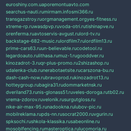
euroshiny.com.ua
poremontuavto.com
searchus-nauti.ru
mirmam.info
smi366.ru
transgazstroy.ru
orgmanagement.org
yes-fitness.ru
xtreme-rp.ru
wasdpvp.ru
voda-otri.ru
tishinapve.ru
orenferma.ru
avtoservis-avgust.ru
lord-tv.ru
backstage-682-music.ru
lordfilm7.ru
lordfilm13.ru
prime-cars63.ru
un-believable.ru
codetool.ru
legardoauto.ru
lithasa.ru
muz-1.ru
gooddver.ru
kinozadrot-3.ru
qr-plus-promo.ru
2shizashop.ru
udalenka-club.ru
nerabotaetsite.ru
carszona-bu.ru
dash-cash-now.ru
bravoprod.ru
kinozadrot13.ru
hotteygroup.ru
bagira31.ru
dommarketnsk.ru
dveriland73.ru
nis-glonass51.ru
veles-doroga.ru
tb02.ru
vrema-zdorov.ru
velonik.ru
surgutgloss.ru
nike-air-max-95.ru
nadookna.ru
lubov-pic.ru
mobilreklama.ru
pds-nn.ru
socrat2000.ru
vgurin.ru
spksochi.ru
shkola-klassika.ru
sabeonline.ru
mosoblfencing.ru
masteroptica.ru
lucomoria.ru