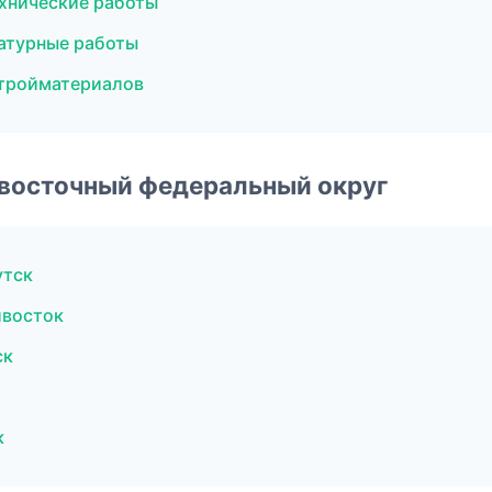
хнические работы
атурные работы
тройматериалов
евосточный федеральный округ
утск
ивосток
ск
к