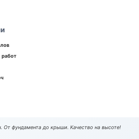
ми
алов
 работ
юч
ч. От фундамента до крыши. Качество на высоте!