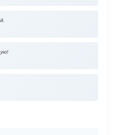
й.
дую!