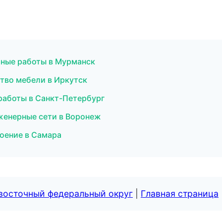
рные работы в Мурманск
тво мебели в Иркутск
работы в Санкт-Петербург
женерные сети в Воронеж
роение в Самара
евосточный федеральный округ
|
Главная страница