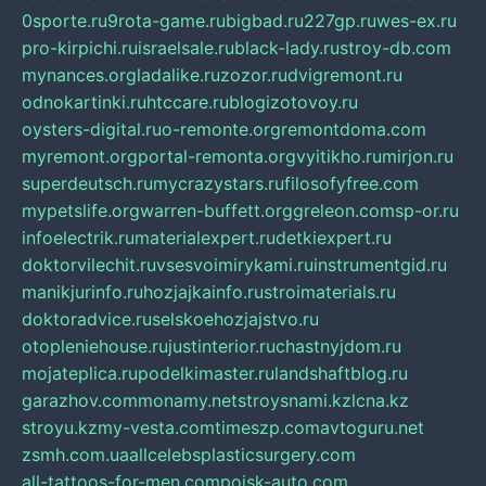
0sporte.ru
9rota-game.ru
bigbad.ru
227gp.ru
wes-ex.ru
pro-kirpichi.ru
israelsale.ru
black-lady.ru
stroy-db.com
mynances.org
ladalike.ru
zozor.ru
dvigremont.ru
odnokartinki.ru
htccare.ru
blogizotovoy.ru
oysters-digital.ru
o-remonte.org
remontdoma.com
myremont.org
portal-remonta.org
vyitikho.ru
mirjon.ru
superdeutsch.ru
mycrazystars.ru
filosofyfree.com
mypetslife.org
warren-buffett.org
greleon.com
sp-or.ru
infoelectrik.ru
materialexpert.ru
detkiexpert.ru
doktorvilechit.ru
vsesvoimirykami.ru
instrumentgid.ru
manikjurinfo.ru
hozjajkainfo.ru
stroimaterials.ru
doktoradvice.ru
selskoehozjajstvo.ru
otopleniehouse.ru
justinterior.ru
chastnyjdom.ru
mojateplica.ru
podelkimaster.ru
landshaftblog.ru
garazhov.com
monamy.net
stroysnami.kz
lcna.kz
stroyu.kz
my-vesta.com
timeszp.com
avtoguru.net
zsmh.com.ua
allcelebsplasticsurgery.com
all-tattoos-for-men.com
poisk-auto.com