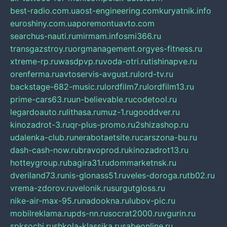
best-radio.com.ua
ost-engineering.com
kuryatnik.info
euroshiny.com.ua
poremontuavto.com
searchus-nauti.ru
mirmam.info
smi366.ru
transgazstroy.ru
orgmanagement.org
yes-fitness.ru
xtreme-rp.ru
wasdpvp.ru
voda-otri.ru
tishinapve.ru
orenferma.ru
avtoservis-avgust.ru
lord-tv.ru
backstage-682-music.ru
lordfilm7.ru
lordfilm13.ru
prime-cars63.ru
un-believable.ru
codetool.ru
legardoauto.ru
lithasa.ru
muz-1.ru
gooddver.ru
kinozadrot-3.ru
qr-plus-promo.ru
2shizashop.ru
udalenka-club.ru
nerabotaetsite.ru
carszona-bu.ru
dash-cash-now.ru
bravoprod.ru
kinozadrot13.ru
hotteygroup.ru
bagira31.ru
dommarketnsk.ru
dveriland73.ru
nis-glonass51.ru
veles-doroga.ru
tb02.ru
vrema-zdorov.ru
velonik.ru
surgutgloss.ru
nike-air-max-95.ru
nadookna.ru
lubov-pic.ru
mobilreklama.ru
pds-nn.ru
socrat2000.ru
vgurin.ru
spksochi.ru
shkola-klassika.ru
sabeonline.ru