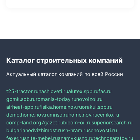
Каталог строительных компаний
Актуальный каталог компаний по всей России
t25-tractor.ru
nashicveti.ru
alutex.spb.ru
fas.ru
gbmk.spb.ru
romania-today.ru
novoizol.ru
airheat-spb.ru
fisika.home.nov.ru
orakul.spb.ru
demo.home.nov.ru
mnso.ru
home.nov.ru
cemko.ru
comp-land.org
7gazet.ru
bicom-oil.ru
superiorsearch.ru
bulgarianedvizhimost.ru
sn-hram.ru
senovosti.ru
fexer.ru
snite-mebel.ru
anamvkusno.ru
technosaratov.ru