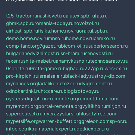
t25-tractor.ru
nashicveti.ru
alutex.spb.ru
fas.ru
gbmk.spb.ru
romania-today.ru
novoizol.ru
airheat-spb.ru
fisika.home.nov.ru
orakul.spb.ru
demo.home.nov.ru
mnso.ru
home.nov.ru
cemko.ru
comp-land.org
7gazet.ru
bicom-oil.ru
superiorsearch.ru
bulgarianedvizhimost.ru
sn-hram.ru
senovosti.ru
fexer.ru
snite-mebel.ru
anamvkusno.ru
technosaratov.ru
0sporte.ru
9rota-game.ru
bigbad.ru
227gp.ru
wes-ex.ru
pro-kirpichi.ru
israelsale.ru
black-lady.ru
stroy-db.com
mynances.org
ladalike.ru
zozor.ru
dvigremont.ru
odnokartinki.ru
htccare.ru
blogizotovoy.ru
oysters-digital.ru
o-remonte.org
remontdoma.com
myremont.org
portal-remonta.org
vyitikho.ru
mirjon.ru
superdeutsch.ru
mycrazystars.ru
filosofyfree.com
mypetslife.org
warren-buffett.org
greleon.com
sp-or.ru
infoelectrik.ru
materialexpert.ru
detkiexpert.ru