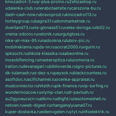
kinozadrot-3.ru
qr-plus-promo.ru
2shizashop.ru
udalenka-club.ru
nerabotaetsite.ru
carszona-bu.ru
dash-cash-now.ru
bravoprod.ru
kinozadrot13.ru
hotteygroup.ru
bagira31.ru
dommarketnsk.ru
dveriland73.ru
nis-glonass51.ru
veles-doroga.ru
tb02.ru
vrema-zdorov.ru
velonik.ru
surgutgloss.ru
nike-air-max-95.ru
nadookna.ru
lubov-pic.ru
mobilreklama.ru
pds-nn.ru
socrat2000.ru
vgurin.ru
spksochi.ru
shkola-klassika.ru
sabeonline.ru
mosoblfencing.ru
masteroptica.ru
lucomoria.ru
iration.ru
devanagari.ru
biblioverde.ru
igro-pictures.ru
dk-tulamash.ru
s-dez-s.ru
peysok.ru
blackcountess.ru
asoftdoc.ru
scifichannel.ru
ocenka-appraisal.ru
mudconnector.ru
hitstih.ru
pik-finance.ru
vip-surfing.ru
wundermoscow.ru
olymp-clan.ru
dr-pavlush.ru
su2lgyoeucscn.ru
allkmv.ru
dhgfd.ru
tesotomeshell.ru
netoen.ru
web-digest.ru
changanqiyuana07.ru
kuper-dostavka.ru
edemvgelen.ru
ytyt.ru
infoelektrik.ru