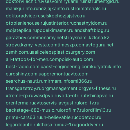
doktorvilechit.ru
vsesvoimirykami.ru
instrumentgid.ru
manikjurinfo.ru
hozjajkainfo.ru
stroimaterials.ru
doktoradvice.ru
selskoehozjajstvo.ru
otopleniehouse.ru
justinterior.ru
chastnyjdom.ru
mojateplica.ru
podelkimaster.ru
landshaftblog.ru
garazhov.com
monamy.net
stroysnami.kz
lcna.kz
stroyu.kz
my-vesta.com
timeszp.com
avtoguru.net
zsmh.com.ua
allcelebsplasticsurgery.com
all-tattoos-for-men.com
poisk-auto.com
best-radio.com.ua
ost-engineering.com
kuryatnik.info
euroshiny.com.ua
poremontuavto.com
searchus-nauti.ru
mirmam.info
smi366.ru
transgazstroy.ru
orgmanagement.org
yes-fitness.ru
xtreme-rp.ru
wasdpvp.ru
voda-otri.ru
tishinapve.ru
orenferma.ru
avtoservis-avgust.ru
lord-tv.ru
backstage-682-music.ru
lordfilm7.ru
lordfilm13.ru
prime-cars63.ru
un-believable.ru
codetool.ru
legardoauto.ru
lithasa.ru
muz-1.ru
gooddver.ru