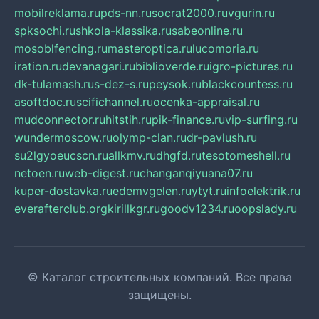
mobilreklama.ru
pds-nn.ru
socrat2000.ru
vgurin.ru
spksochi.ru
shkola-klassika.ru
sabeonline.ru
mosoblfencing.ru
masteroptica.ru
lucomoria.ru
iration.ru
devanagari.ru
biblioverde.ru
igro-pictures.ru
dk-tulamash.ru
s-dez-s.ru
peysok.ru
blackcountess.ru
asoftdoc.ru
scifichannel.ru
ocenka-appraisal.ru
mudconnector.ru
hitstih.ru
pik-finance.ru
vip-surfing.ru
wundermoscow.ru
olymp-clan.ru
dr-pavlush.ru
su2lgyoeucscn.ru
allkmv.ru
dhgfd.ru
tesotomeshell.ru
netoen.ru
web-digest.ru
changanqiyuana07.ru
kuper-dostavka.ru
edemvgelen.ru
ytyt.ru
infoelektrik.ru
everafterclub.org
kirillkgr.ru
goodv1234.ru
oopslady.ru
© Каталог строительных компаний. Все права
защищены.