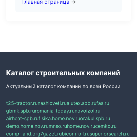
Главная страница
→
Каталог строительных компаний
Актуальный каталог компаний по всей России
t25-tractor.ru
nashicveti.ru
alutex.spb.ru
fas.ru
gbmk.spb.ru
romania-today.ru
novoizol.ru
airheat-spb.ru
fisika.home.nov.ru
orakul.spb.ru
demo.home.nov.ru
mnso.ru
home.nov.ru
cemko.ru
comp-land.org
7gazet.ru
bicom-oil.ru
superiorsearch.ru