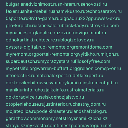
bulgarianedvizhimost.ru
sn-hram.ru
senovosti.ru
fexer.ru
snite-mebel.ru
anamvkusno.ru
technosaratov.ru
0sporte.ru
9rota-game.ru
bigbad.ru
227gp.ru
wes-ex.ru
pro-kirpichi.ru
israelsale.ru
black-lady.ru
stroy-db.com
mynances.org
ladalike.ru
zozor.ru
dvigremont.ru
odnokartinki.ru
htccare.ru
blogizotovoy.ru
oysters-digital.ru
o-remonte.org
remontdoma.com
myremont.org
portal-remonta.org
vyitikho.ru
mirjon.ru
superdeutsch.ru
mycrazystars.ru
filosofyfree.com
mypetslife.org
warren-buffett.org
greleon.com
sp-or.ru
infoelectrik.ru
materialexpert.ru
detkiexpert.ru
doktorvilechit.ru
vsesvoimirykami.ru
instrumentgid.ru
manikjurinfo.ru
hozjajkainfo.ru
stroimaterials.ru
doktoradvice.ru
selskoehozjajstvo.ru
otopleniehouse.ru
justinterior.ru
chastnyjdom.ru
mojateplica.ru
podelkimaster.ru
landshaftblog.ru
garazhov.com
monamy.net
stroysnami.kz
lcna.kz
stroyu.kz
my-vesta.com
timeszp.com
avtoguru.net