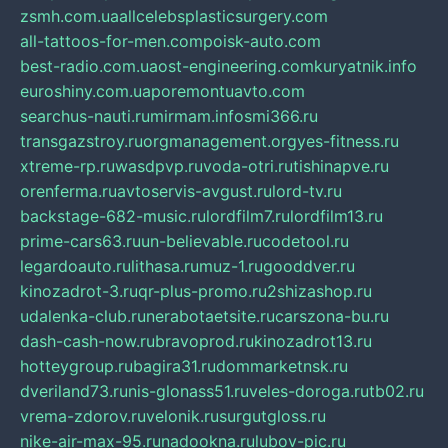
zsmh.com.ua
allcelebsplasticsurgery.com
all-tattoos-for-men.com
poisk-auto.com
best-radio.com.ua
ost-engineering.com
kuryatnik.info
euroshiny.com.ua
poremontuavto.com
searchus-nauti.ru
mirmam.info
smi366.ru
transgazstroy.ru
orgmanagement.org
yes-fitness.ru
xtreme-rp.ru
wasdpvp.ru
voda-otri.ru
tishinapve.ru
orenferma.ru
avtoservis-avgust.ru
lord-tv.ru
backstage-682-music.ru
lordfilm7.ru
lordfilm13.ru
prime-cars63.ru
un-believable.ru
codetool.ru
legardoauto.ru
lithasa.ru
muz-1.ru
gooddver.ru
kinozadrot-3.ru
qr-plus-promo.ru
2shizashop.ru
udalenka-club.ru
nerabotaetsite.ru
carszona-bu.ru
dash-cash-now.ru
bravoprod.ru
kinozadrot13.ru
hotteygroup.ru
bagira31.ru
dommarketnsk.ru
dveriland73.ru
nis-glonass51.ru
veles-doroga.ru
tb02.ru
vrema-zdorov.ru
velonik.ru
surgutgloss.ru
nike-air-max-95.ru
nadookna.ru
lubov-pic.ru