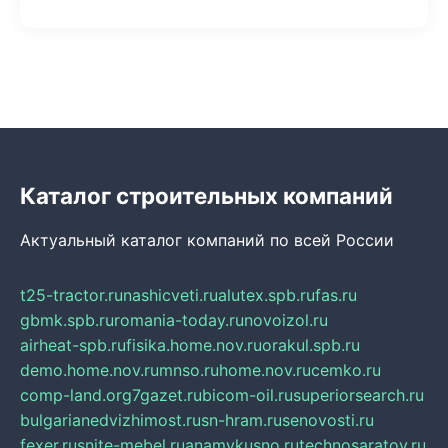
Каталог строительных компаний
Актуальный каталог компаний по всей России
t25-tractor.ru
nashicveti.ru
alutex.spb.ru
fas.ru
gbmk.spb.ru
romania-today.ru
novoizol.ru
airheat-spb.ru
fisika.home.nov.ru
orakul.spb.ru
demo.home.nov.ru
mnso.ru
home.nov.ru
cemko.ru
comp-land.org
7gazet.ru
bicom-oil.ru
superiorsearch.ru
bulgarianedvizhimost.ru
sn-hram.ru
senovosti.ru
fexer.ru
snite-mebel.ru
anamvkusno.ru
technosaratov.ru