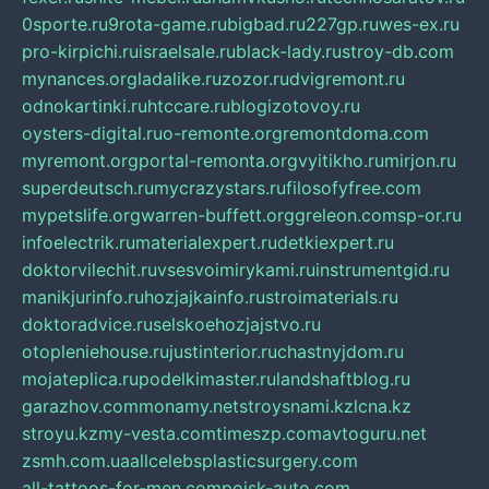
0sporte.ru
9rota-game.ru
bigbad.ru
227gp.ru
wes-ex.ru
pro-kirpichi.ru
israelsale.ru
black-lady.ru
stroy-db.com
mynances.org
ladalike.ru
zozor.ru
dvigremont.ru
odnokartinki.ru
htccare.ru
blogizotovoy.ru
oysters-digital.ru
o-remonte.org
remontdoma.com
myremont.org
portal-remonta.org
vyitikho.ru
mirjon.ru
superdeutsch.ru
mycrazystars.ru
filosofyfree.com
mypetslife.org
warren-buffett.org
greleon.com
sp-or.ru
infoelectrik.ru
materialexpert.ru
detkiexpert.ru
doktorvilechit.ru
vsesvoimirykami.ru
instrumentgid.ru
manikjurinfo.ru
hozjajkainfo.ru
stroimaterials.ru
doktoradvice.ru
selskoehozjajstvo.ru
otopleniehouse.ru
justinterior.ru
chastnyjdom.ru
mojateplica.ru
podelkimaster.ru
landshaftblog.ru
garazhov.com
monamy.net
stroysnami.kz
lcna.kz
stroyu.kz
my-vesta.com
timeszp.com
avtoguru.net
zsmh.com.ua
allcelebsplasticsurgery.com
all-tattoos-for-men.com
poisk-auto.com