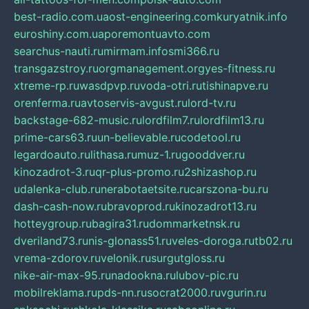
best-radio.com.ua
ost-engineering.com
kuryatnik.info
euroshiny.com.ua
poremontuavto.com
searchus-nauti.ru
mirmam.info
smi366.ru
transgazstroy.ru
orgmanagement.org
yes-fitness.ru
xtreme-rp.ru
wasdpvp.ru
voda-otri.ru
tishinapve.ru
orenferma.ru
avtoservis-avgust.ru
lord-tv.ru
backstage-682-music.ru
lordfilm7.ru
lordfilm13.ru
prime-cars63.ru
un-believable.ru
codetool.ru
legardoauto.ru
lithasa.ru
muz-1.ru
gooddver.ru
kinozadrot-3.ru
qr-plus-promo.ru
2shizashop.ru
udalenka-club.ru
nerabotaetsite.ru
carszona-bu.ru
dash-cash-now.ru
bravoprod.ru
kinozadrot13.ru
hotteygroup.ru
bagira31.ru
dommarketnsk.ru
dveriland73.ru
nis-glonass51.ru
veles-doroga.ru
tb02.ru
vrema-zdorov.ru
velonik.ru
surgutgloss.ru
nike-air-max-95.ru
nadookna.ru
lubov-pic.ru
mobilreklama.ru
pds-nn.ru
socrat2000.ru
vgurin.ru