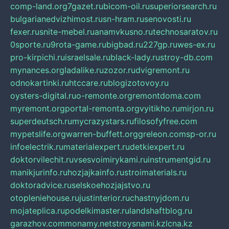
comp-land.org
7gazet.ru
bicom-oil.ru
superiorsearch.ru
bulgarianedvizhimost.ru
sn-hram.ru
senovosti.ru
fexer.ru
snite-mebel.ru
anamvkusno.ru
technosaratov.ru
0sporte.ru
9rota-game.ru
bigbad.ru
227gp.ru
wes-ex.ru
pro-kirpichi.ru
israelsale.ru
black-lady.ru
stroy-db.com
mynances.org
ladalike.ru
zozor.ru
dvigremont.ru
odnokartinki.ru
htccare.ru
blogizotovoy.ru
oysters-digital.ru
o-remonte.org
remontdoma.com
myremont.org
portal-remonta.org
vyitikho.ru
mirjon.ru
superdeutsch.ru
mycrazystars.ru
filosofyfree.com
mypetslife.org
warren-buffett.org
greleon.com
sp-or.ru
infoelectrik.ru
materialexpert.ru
detkiexpert.ru
doktorvilechit.ru
vsesvoimirykami.ru
instrumentgid.ru
manikjurinfo.ru
hozjajkainfo.ru
stroimaterials.ru
doktoradvice.ru
selskoehozjajstvo.ru
otopleniehouse.ru
justinterior.ru
chastnyjdom.ru
mojateplica.ru
podelkimaster.ru
landshaftblog.ru
garazhov.com
monamy.net
stroysnami.kz
lcna.kz