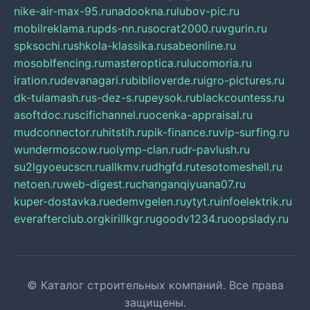
nike-air-max-95.ru
nadookna.ru
lubov-pic.ru
mobilreklama.ru
pds-nn.ru
socrat2000.ru
vgurin.ru
spksochi.ru
shkola-klassika.ru
sabeonline.ru
mosoblfencing.ru
masteroptica.ru
lucomoria.ru
iration.ru
devanagari.ru
biblioverde.ru
igro-pictures.ru
dk-tulamash.ru
s-dez-s.ru
peysok.ru
blackcountess.ru
asoftdoc.ru
scifichannel.ru
ocenka-appraisal.ru
mudconnector.ru
hitstih.ru
pik-finance.ru
vip-surfing.ru
wundermoscow.ru
olymp-clan.ru
dr-pavlush.ru
su2lgyoeucscn.ru
allkmv.ru
dhgfd.ru
tesotomeshell.ru
netoen.ru
web-digest.ru
changanqiyuana07.ru
kuper-dostavka.ru
edemvgelen.ru
ytyt.ru
infoelektrik.ru
everafterclub.org
kirillkgr.ru
goodv1234.ru
oopslady.ru
© Каталог строительных компаний. Все права
защищены.