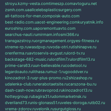
stroyu.kz
my-vesta.com
timeszp.com
avtoguru.net
zsmh.com.ua
allcelebsplasticsurgery.com
all-tattoos-for-men.com
poisk-auto.com
best-radio.com.ua
ost-engineering.com
kuryatnik.info
euroshiny.com.ua
poremontuavto.com
searchus-nauti.ru
mirmam.info
smi366.ru
transgazstroy.ru
orgmanagement.org
yes-fitness.ru
xtreme-rp.ru
wasdpvp.ru
voda-otri.ru
tishinapve.ru
orenferma.ru
avtoservis-avgust.ru
lord-tv.ru
backstage-682-music.ru
lordfilm7.ru
lordfilm13.ru
prime-cars63.ru
un-believable.ru
codetool.ru
legardoauto.ru
lithasa.ru
muz-1.ru
gooddver.ru
kinozadrot-3.ru
qr-plus-promo.ru
2shizashop.ru
udalenka-club.ru
nerabotaetsite.ru
carszona-bu.ru
dash-cash-now.ru
bravoprod.ru
kinozadrot13.ru
hotteygroup.ru
bagira31.ru
dommarketnsk.ru
dveriland73.ru
nis-glonass51.ru
veles-doroga.ru
tb02.ru
vrema-zdorov.ru
velonik.ru
surgutgloss.ru