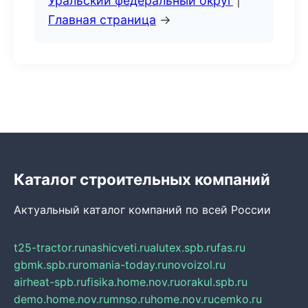
Уральский федеральный округ
|
Главная страница
→
Каталог строительных компаний
Актуальный каталог компаний по всей России
t25-tractor.ru
nashicveti.ru
alutex.spb.ru
fas.ru
gbmk.spb.ru
romania-today.ru
novoizol.ru
airheat-spb.ru
fisika.home.nov.ru
orakul.spb.ru
demo.home.nov.ru
mnso.ru
home.nov.ru
cemko.ru