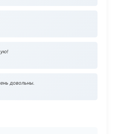
дую!
чень довольны.