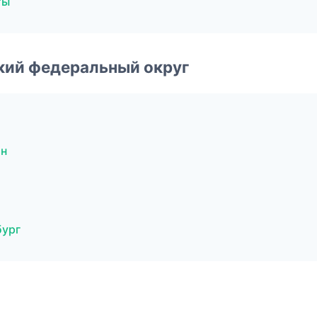
ты
ский федеральный округ
ан
бург