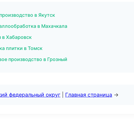
производство в Якутск
таллообработка в Махачкала
 в Хабаровск
ка плитки в Томск
вое производство в Грозный
кий федеральный округ
|
Главная страница
→