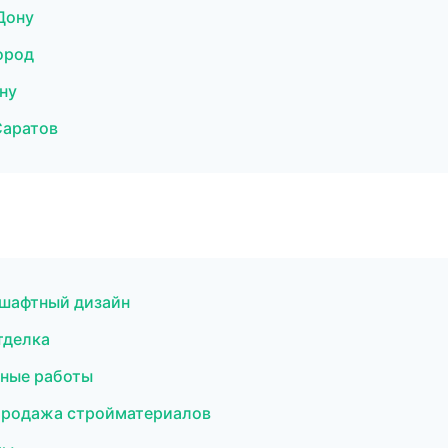
Дону
ород
ну
Саратов
шафтный дизайн
тделка
ные работы
Продажа стройматериалов