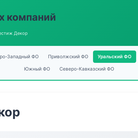
х компаний
естиж Декор
ро-Западный ФО
Приволжский ФО
Уральский ФО
Южный ФО
Северо-Кавказский ФО
кор