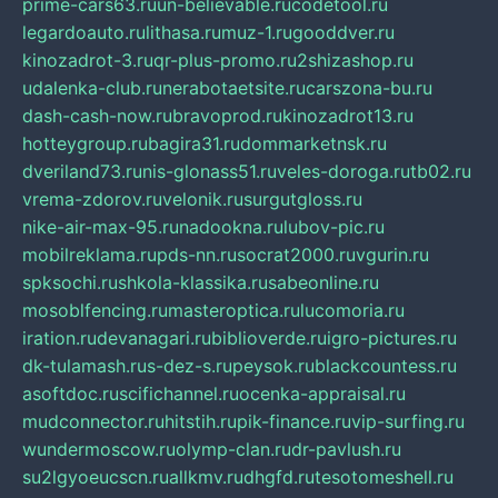
prime-cars63.ru
un-believable.ru
codetool.ru
legardoauto.ru
lithasa.ru
muz-1.ru
gooddver.ru
kinozadrot-3.ru
qr-plus-promo.ru
2shizashop.ru
udalenka-club.ru
nerabotaetsite.ru
carszona-bu.ru
dash-cash-now.ru
bravoprod.ru
kinozadrot13.ru
hotteygroup.ru
bagira31.ru
dommarketnsk.ru
dveriland73.ru
nis-glonass51.ru
veles-doroga.ru
tb02.ru
vrema-zdorov.ru
velonik.ru
surgutgloss.ru
nike-air-max-95.ru
nadookna.ru
lubov-pic.ru
mobilreklama.ru
pds-nn.ru
socrat2000.ru
vgurin.ru
spksochi.ru
shkola-klassika.ru
sabeonline.ru
mosoblfencing.ru
masteroptica.ru
lucomoria.ru
iration.ru
devanagari.ru
biblioverde.ru
igro-pictures.ru
dk-tulamash.ru
s-dez-s.ru
peysok.ru
blackcountess.ru
asoftdoc.ru
scifichannel.ru
ocenka-appraisal.ru
mudconnector.ru
hitstih.ru
pik-finance.ru
vip-surfing.ru
wundermoscow.ru
olymp-clan.ru
dr-pavlush.ru
su2lgyoeucscn.ru
allkmv.ru
dhgfd.ru
tesotomeshell.ru