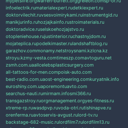
mypetslife.org
warren-buffett.org
greleon.com
sp-or.ru
infoelectrik.ru
materialexpert.ru
detkiexpert.ru
doktorvilechit.ru
vsesvoimirykami.ru
instrumentgid.ru
manikjurinfo.ru
hozjajkainfo.ru
stroimaterials.ru
doktoradvice.ru
selskoehozjajstvo.ru
otopleniehouse.ru
justinterior.ru
chastnyjdom.ru
mojateplica.ru
podelkimaster.ru
landshaftblog.ru
garazhov.com
monamy.net
stroysnami.kz
lcna.kz
stroyu.kz
my-vesta.com
timeszp.com
avtoguru.net
zsmh.com.ua
allcelebsplasticsurgery.com
all-tattoos-for-men.com
poisk-auto.com
best-radio.com.ua
ost-engineering.com
kuryatnik.info
euroshiny.com.ua
poremontuavto.com
searchus-nauti.ru
mirmam.info
smi366.ru
transgazstroy.ru
orgmanagement.org
yes-fitness.ru
xtreme-rp.ru
wasdpvp.ru
voda-otri.ru
tishinapve.ru
orenferma.ru
avtoservis-avgust.ru
lord-tv.ru
backstage-682-music.ru
lordfilm7.ru
lordfilm13.ru