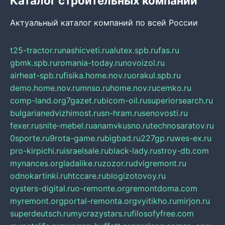
Каталог строительных компаний
Актуальный каталог компаний по всей России
t25-tractor.ru
nashicveti.ru
alutex.spb.ru
fas.ru
gbmk.spb.ru
romania-today.ru
novoizol.ru
airheat-spb.ru
fisika.home.nov.ru
orakul.spb.ru
demo.home.nov.ru
mnso.ru
home.nov.ru
cemko.ru
comp-land.org
7gazet.ru
bicom-oil.ru
superiorsearch.ru
bulgarianedvizhimost.ru
sn-hram.ru
senovosti.ru
fexer.ru
snite-mebel.ru
anamvkusno.ru
technosaratov.ru
0sporte.ru
9rota-game.ru
bigbad.ru
227gp.ru
wes-ex.ru
pro-kirpichi.ru
israelsale.ru
black-lady.ru
stroy-db.com
mynances.org
ladalike.ru
zozor.ru
dvigremont.ru
odnokartinki.ru
htccare.ru
blogizotovoy.ru
oysters-digital.ru
o-remonte.org
remontdoma.com
myremont.org
portal-remonta.org
vyitikho.ru
mirjon.ru
superdeutsch.ru
mycrazystars.ru
filosofyfree.com