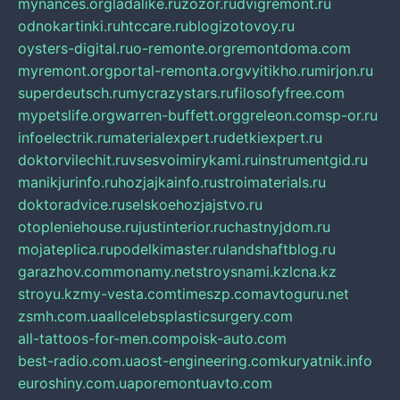
mynances.org
ladalike.ru
zozor.ru
dvigremont.ru
odnokartinki.ru
htccare.ru
blogizotovoy.ru
oysters-digital.ru
o-remonte.org
remontdoma.com
myremont.org
portal-remonta.org
vyitikho.ru
mirjon.ru
superdeutsch.ru
mycrazystars.ru
filosofyfree.com
mypetslife.org
warren-buffett.org
greleon.com
sp-or.ru
infoelectrik.ru
materialexpert.ru
detkiexpert.ru
doktorvilechit.ru
vsesvoimirykami.ru
instrumentgid.ru
manikjurinfo.ru
hozjajkainfo.ru
stroimaterials.ru
doktoradvice.ru
selskoehozjajstvo.ru
otopleniehouse.ru
justinterior.ru
chastnyjdom.ru
mojateplica.ru
podelkimaster.ru
landshaftblog.ru
garazhov.com
monamy.net
stroysnami.kz
lcna.kz
stroyu.kz
my-vesta.com
timeszp.com
avtoguru.net
zsmh.com.ua
allcelebsplasticsurgery.com
all-tattoos-for-men.com
poisk-auto.com
best-radio.com.ua
ost-engineering.com
kuryatnik.info
euroshiny.com.ua
poremontuavto.com