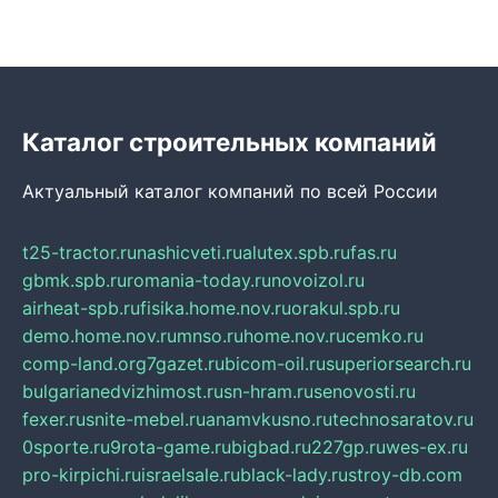
Каталог строительных компаний
Актуальный каталог компаний по всей России
t25-tractor.ru
nashicveti.ru
alutex.spb.ru
fas.ru
gbmk.spb.ru
romania-today.ru
novoizol.ru
airheat-spb.ru
fisika.home.nov.ru
orakul.spb.ru
demo.home.nov.ru
mnso.ru
home.nov.ru
cemko.ru
comp-land.org
7gazet.ru
bicom-oil.ru
superiorsearch.ru
bulgarianedvizhimost.ru
sn-hram.ru
senovosti.ru
fexer.ru
snite-mebel.ru
anamvkusno.ru
technosaratov.ru
0sporte.ru
9rota-game.ru
bigbad.ru
227gp.ru
wes-ex.ru
pro-kirpichi.ru
israelsale.ru
black-lady.ru
stroy-db.com