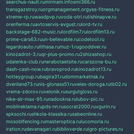
searchus-nauti.ru
mirmam.info
smi366.ru
transgazstroy.ru
orgmanagement.org
yes-fitness.ru
xtreme-rp.ru
wasdpvp.ru
voda-otri.ru
tishinapve.ru
orenferma.ru
avtoservis-avgust.ru
lord-tv.ru
backstage-682-music.ru
lordfilm7.ru
lordfilm13.ru
prime-cars63.ru
un-believable.ru
codetool.ru
legardoauto.ru
lithasa.ru
muz-1.ru
gooddver.ru
kinozadrot-3.ru
qr-plus-promo.ru
2shizashop.ru
udalenka-club.ru
nerabotaetsite.ru
carszona-bu.ru
dash-cash-now.ru
bravoprod.ru
kinozadrot13.ru
hotteygroup.ru
bagira31.ru
dommarketnsk.ru
dveriland73.ru
nis-glonass51.ru
veles-doroga.ru
tb02.ru
vrema-zdorov.ru
velonik.ru
surgutgloss.ru
nike-air-max-95.ru
nadookna.ru
lubov-pic.ru
mobilreklama.ru
pds-nn.ru
socrat2000.ru
vgurin.ru
spksochi.ru
shkola-klassika.ru
sabeonline.ru
mosoblfencing.ru
masteroptica.ru
lucomoria.ru
iration.ru
devanagari.ru
biblioverde.ru
igro-pictures.ru