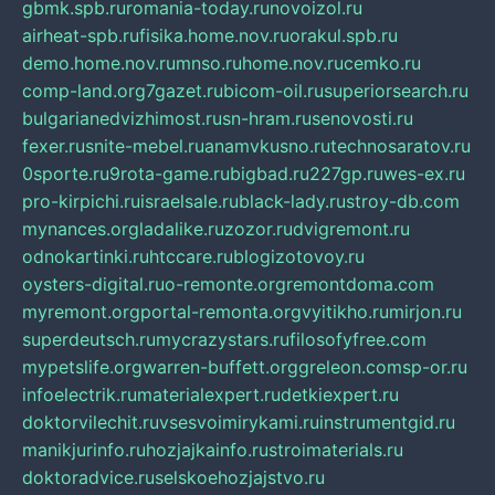
gbmk.spb.ru
romania-today.ru
novoizol.ru
airheat-spb.ru
fisika.home.nov.ru
orakul.spb.ru
demo.home.nov.ru
mnso.ru
home.nov.ru
cemko.ru
comp-land.org
7gazet.ru
bicom-oil.ru
superiorsearch.ru
bulgarianedvizhimost.ru
sn-hram.ru
senovosti.ru
fexer.ru
snite-mebel.ru
anamvkusno.ru
technosaratov.ru
0sporte.ru
9rota-game.ru
bigbad.ru
227gp.ru
wes-ex.ru
pro-kirpichi.ru
israelsale.ru
black-lady.ru
stroy-db.com
mynances.org
ladalike.ru
zozor.ru
dvigremont.ru
odnokartinki.ru
htccare.ru
blogizotovoy.ru
oysters-digital.ru
o-remonte.org
remontdoma.com
myremont.org
portal-remonta.org
vyitikho.ru
mirjon.ru
superdeutsch.ru
mycrazystars.ru
filosofyfree.com
mypetslife.org
warren-buffett.org
greleon.com
sp-or.ru
infoelectrik.ru
materialexpert.ru
detkiexpert.ru
doktorvilechit.ru
vsesvoimirykami.ru
instrumentgid.ru
manikjurinfo.ru
hozjajkainfo.ru
stroimaterials.ru
doktoradvice.ru
selskoehozjajstvo.ru