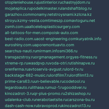
otopleniehouse.ru
justinterior.ru
chastnyjdom.ru
mojateplica.ru
podelkimaster.ru
landshaftblog.ru
garazhov.com
monamy.net
stroysnami.kz
lcna.kz
stroyu.kz
my-vesta.com
timeszp.com
avtoguru.net
zsmh.com.ua
allcelebsplasticsurgery.com
all-tattoos-for-men.com
poisk-auto.com
best-radio.com.ua
ost-engineering.com
kuryatnik.info
euroshiny.com.ua
poremontuavto.com
searchus-nauti.ru
mirmam.info
smi366.ru
transgazstroy.ru
orgmanagement.org
yes-fitness.ru
xtreme-rp.ru
wasdpvp.ru
voda-otri.ru
tishinapve.ru
orenferma.ru
avtoservis-avgust.ru
lord-tv.ru
backstage-682-music.ru
lordfilm7.ru
lordfilm13.ru
prime-cars63.ru
un-believable.ru
codetool.ru
legardoauto.ru
lithasa.ru
muz-1.ru
gooddver.ru
kinozadrot-3.ru
qr-plus-promo.ru
2shizashop.ru
udalenka-club.ru
nerabotaetsite.ru
carszona-bu.ru
dash-cash-now.ru
bravoprod.ru
kinozadrot13.ru