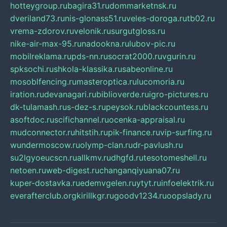
hotteygroup.ru
bagira31.ru
dommarketnsk.ru
dveriland73.ru
nis-glonass51.ru
veles-doroga.ru
tb02.ru
vrema-zdorov.ru
velonik.ru
surgutgloss.ru
nike-air-max-95.ru
nadookna.ru
lubov-pic.ru
mobilreklama.ru
pds-nn.ru
socrat2000.ru
vgurin.ru
spksochi.ru
shkola-klassika.ru
sabeonline.ru
mosoblfencing.ru
masteroptica.ru
lucomoria.ru
iration.ru
devanagari.ru
biblioverde.ru
igro-pictures.ru
dk-tulamash.ru
s-dez-s.ru
peysok.ru
blackcountess.ru
asoftdoc.ru
scifichannel.ru
ocenka-appraisal.ru
mudconnector.ru
hitstih.ru
pik-finance.ru
vip-surfing.ru
wundermoscow.ru
olymp-clan.ru
dr-pavlush.ru
su2lgyoeucscn.ru
allkmv.ru
dhgfd.ru
tesotomeshell.ru
netoen.ru
web-digest.ru
changanqiyuana07.ru
kuper-dostavka.ru
edemvgelen.ru
ytyt.ru
infoelektrik.ru
everafterclub.org
kirillkgr.ru
goodv1234.ru
oopslady.ru