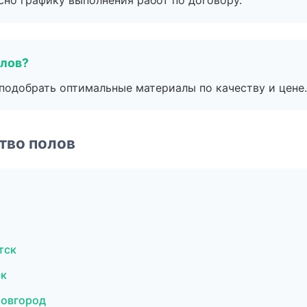
сно графику выполнения работ по договору.
алов?
подобрать оптимальные материалы по качеству и цене.
тво полов
тск
ск
Новгород