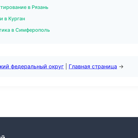
тирование в Рязань
и в Курган
птика в Симферополь
ский федеральный округ
|
Главная страница
→
ий