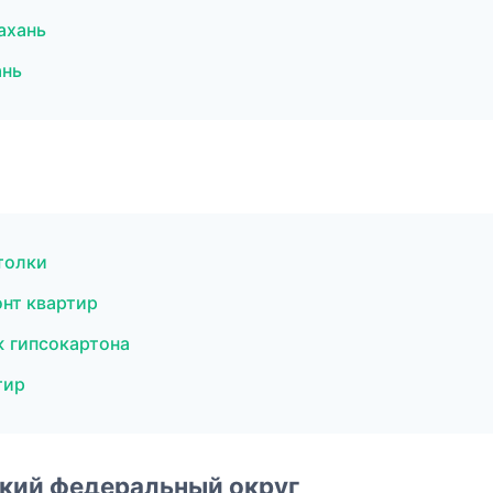
ахань
ань
толки
нт квартир
 гипсокартона
тир
ский федеральный округ