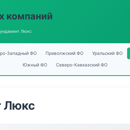
х компаний
ундамент Люкс
ро-Западный ФО
Приволжский ФО
Уральский ФО
Южный ФО
Северо-Кавказский ФО
 Люкс