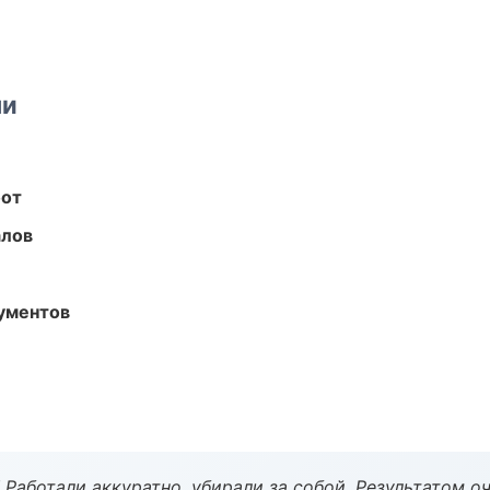
ми
бот
алов
ументов
 Работали аккуратно, убирали за собой. Результатом о