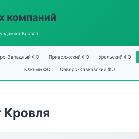
х компаний
ундамент Кровля
ро-Западный ФО
Приволжский ФО
Уральский ФО
Южный ФО
Северо-Кавказский ФО
 Кровля