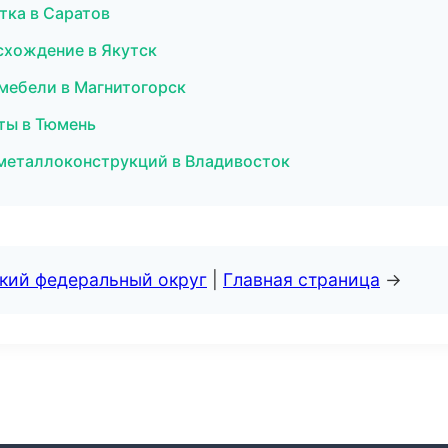
тка в Саратов
схождение в Якутск
 мебели в Магнитогорск
ты в Тюмень
металлоконструкций в Владивосток
ский федеральный округ
|
Главная страница
→