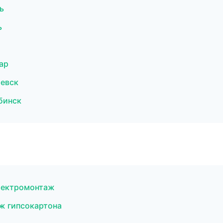
ь
ь
ар
евск
бинск
лектромонтаж
ж гипсокартона