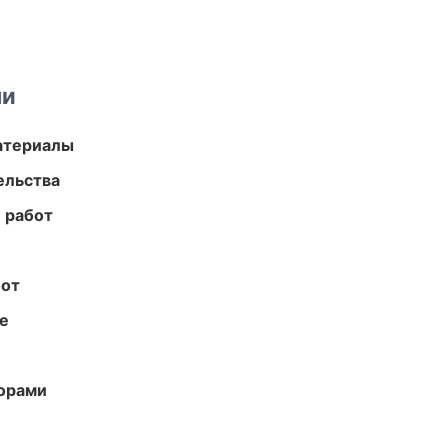
ми
атериалы
ельства
 работ
бот
те
торами