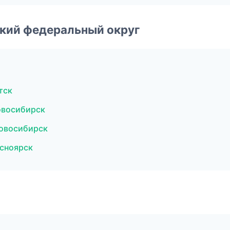
ский федеральный округ
тск
овосибирск
овосибирск
сноярск