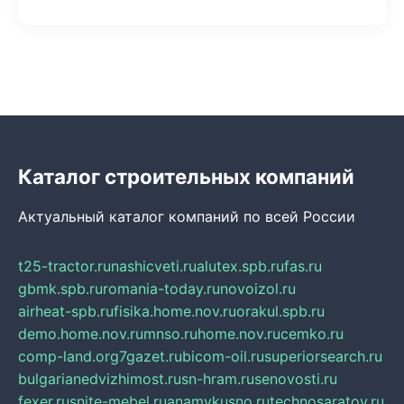
Каталог строительных компаний
Актуальный каталог компаний по всей России
t25-tractor.ru
nashicveti.ru
alutex.spb.ru
fas.ru
gbmk.spb.ru
romania-today.ru
novoizol.ru
airheat-spb.ru
fisika.home.nov.ru
orakul.spb.ru
demo.home.nov.ru
mnso.ru
home.nov.ru
cemko.ru
comp-land.org
7gazet.ru
bicom-oil.ru
superiorsearch.ru
bulgarianedvizhimost.ru
sn-hram.ru
senovosti.ru
fexer.ru
snite-mebel.ru
anamvkusno.ru
technosaratov.ru