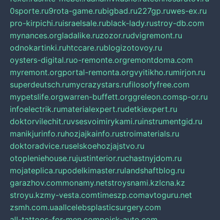
0sporte.ru
9rota-game.ru
bigbad.ru
227gp.ru
wes-ex.ru
pro-kirpichi.ru
israelsale.ru
black-lady.ru
stroy-db.com
mynances.org
ladalike.ru
zozor.ru
dvigremont.ru
odnokartinki.ru
htccare.ru
blogizotovoy.ru
oysters-digital.ru
o-remonte.org
remontdoma.com
myremont.org
portal-remonta.org
vyitikho.ru
mirjon.ru
superdeutsch.ru
mycrazystars.ru
filosofyfree.com
mypetslife.org
warren-buffett.org
greleon.com
sp-or.ru
infoelectrik.ru
materialexpert.ru
detkiexpert.ru
doktorvilechit.ru
vsesvoimirykami.ru
instrumentgid.ru
manikjurinfo.ru
hozjajkainfo.ru
stroimaterials.ru
doktoradvice.ru
selskoehozjajstvo.ru
otopleniehouse.ru
justinterior.ru
chastnyjdom.ru
mojateplica.ru
podelkimaster.ru
landshaftblog.ru
garazhov.com
monamy.net
stroysnami.kz
lcna.kz
stroyu.kz
my-vesta.com
timeszp.com
avtoguru.net
zsmh.com.ua
allcelebsplasticsurgery.com
all-tattoos-for-men.com
poisk-auto.com