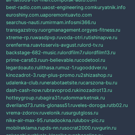
best-radio.com.ua
ost-engineering.com
kuryatnik.info
euroshiny.com.ua
poremontuavto.com
searchus-nauti.ru
mirmam.info
smi366.ru
transgazstroy.ru
orgmanagement.org
yes-fitness.ru
xtreme-rp.ru
wasdpvp.ru
voda-otri.ru
tishinapve.ru
orenferma.ru
avtoservis-avgust.ru
lord-tv.ru
backstage-682-music.ru
lordfilm7.ru
lordfilm13.ru
prime-cars63.ru
un-believable.ru
codetool.ru
legardoauto.ru
lithasa.ru
muz-1.ru
gooddver.ru
kinozadrot-3.ru
qr-plus-promo.ru
2shizashop.ru
udalenka-club.ru
nerabotaetsite.ru
carszona-bu.ru
dash-cash-now.ru
bravoprod.ru
kinozadrot13.ru
hotteygroup.ru
bagira31.ru
dommarketnsk.ru
dveriland73.ru
nis-glonass51.ru
veles-doroga.ru
tb02.ru
vrema-zdorov.ru
velonik.ru
surgutgloss.ru
nike-air-max-95.ru
nadookna.ru
lubov-pic.ru
mobilreklama.ru
pds-nn.ru
socrat2000.ru
vgurin.ru