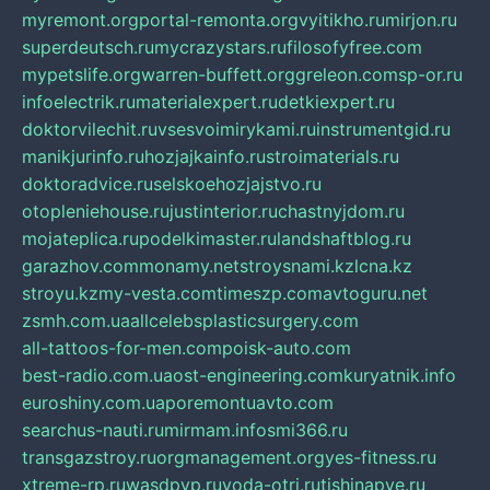
myremont.org
portal-remonta.org
vyitikho.ru
mirjon.ru
superdeutsch.ru
mycrazystars.ru
filosofyfree.com
mypetslife.org
warren-buffett.org
greleon.com
sp-or.ru
infoelectrik.ru
materialexpert.ru
detkiexpert.ru
doktorvilechit.ru
vsesvoimirykami.ru
instrumentgid.ru
manikjurinfo.ru
hozjajkainfo.ru
stroimaterials.ru
doktoradvice.ru
selskoehozjajstvo.ru
otopleniehouse.ru
justinterior.ru
chastnyjdom.ru
mojateplica.ru
podelkimaster.ru
landshaftblog.ru
garazhov.com
monamy.net
stroysnami.kz
lcna.kz
stroyu.kz
my-vesta.com
timeszp.com
avtoguru.net
zsmh.com.ua
allcelebsplasticsurgery.com
all-tattoos-for-men.com
poisk-auto.com
best-radio.com.ua
ost-engineering.com
kuryatnik.info
euroshiny.com.ua
poremontuavto.com
searchus-nauti.ru
mirmam.info
smi366.ru
transgazstroy.ru
orgmanagement.org
yes-fitness.ru
xtreme-rp.ru
wasdpvp.ru
voda-otri.ru
tishinapve.ru