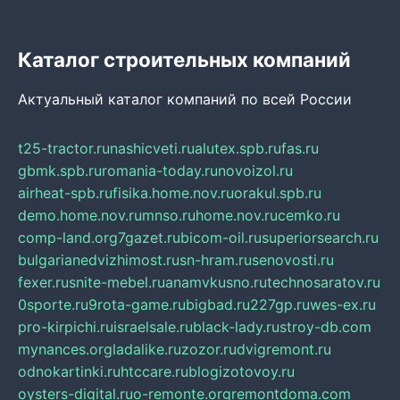
Каталог строительных компаний
Актуальный каталог компаний по всей России
t25-tractor.ru
nashicveti.ru
alutex.spb.ru
fas.ru
gbmk.spb.ru
romania-today.ru
novoizol.ru
airheat-spb.ru
fisika.home.nov.ru
orakul.spb.ru
demo.home.nov.ru
mnso.ru
home.nov.ru
cemko.ru
comp-land.org
7gazet.ru
bicom-oil.ru
superiorsearch.ru
bulgarianedvizhimost.ru
sn-hram.ru
senovosti.ru
fexer.ru
snite-mebel.ru
anamvkusno.ru
technosaratov.ru
0sporte.ru
9rota-game.ru
bigbad.ru
227gp.ru
wes-ex.ru
pro-kirpichi.ru
israelsale.ru
black-lady.ru
stroy-db.com
mynances.org
ladalike.ru
zozor.ru
dvigremont.ru
odnokartinki.ru
htccare.ru
blogizotovoy.ru
oysters-digital.ru
o-remonte.org
remontdoma.com