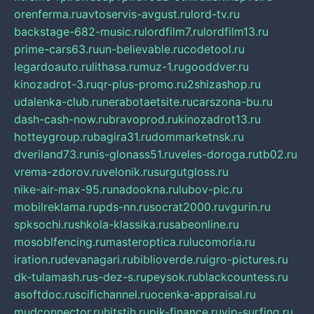
orenferma.ru
avtoservis-avgust.ru
lord-tv.ru
backstage-682-music.ru
lordfilm7.ru
lordfilm13.ru
prime-cars63.ru
un-believable.ru
codetool.ru
legardoauto.ru
lithasa.ru
muz-1.ru
gooddver.ru
kinozadrot-3.ru
qr-plus-promo.ru
2shizashop.ru
udalenka-club.ru
nerabotaetsite.ru
carszona-bu.ru
dash-cash-now.ru
bravoprod.ru
kinozadrot13.ru
hotteygroup.ru
bagira31.ru
dommarketnsk.ru
dveriland73.ru
nis-glonass51.ru
veles-doroga.ru
tb02.ru
vrema-zdorov.ru
velonik.ru
surgutgloss.ru
nike-air-max-95.ru
nadookna.ru
lubov-pic.ru
mobilreklama.ru
pds-nn.ru
socrat2000.ru
vgurin.ru
spksochi.ru
shkola-klassika.ru
sabeonline.ru
mosoblfencing.ru
masteroptica.ru
lucomoria.ru
iration.ru
devanagari.ru
biblioverde.ru
igro-pictures.ru
dk-tulamash.ru
s-dez-s.ru
peysok.ru
blackcountess.ru
asoftdoc.ru
scifichannel.ru
ocenka-appraisal.ru
mudconnector.ru
hitstih.ru
pik-finance.ru
vip-surfing.ru