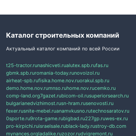
Каталог строительных компаний
Актуальный каталог компаний по всей России
t25-tractor.ru
nashicveti.ru
alutex.spb.ru
fas.ru
gbmk.spb.ru
romania-today.ru
novoizol.ru
airheat-spb.ru
fisika.home.nov.ru
orakul.spb.ru
demo.home.nov.ru
mnso.ru
home.nov.ru
cemko.ru
comp-land.org
7gazet.ru
bicom-oil.ru
superiorsearch.ru
bulgarianedvizhimost.ru
sn-hram.ru
senovosti.ru
fexer.ru
snite-mebel.ru
anamvkusno.ru
technosaratov.ru
0sporte.ru
9rota-game.ru
bigbad.ru
227gp.ru
wes-ex.ru
pro-kirpichi.ru
israelsale.ru
black-lady.ru
stroy-db.com
mynances.org
ladalike.ru
zozor.ru
dvigremont.ru