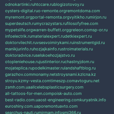
odnokartinki.ru
htccare.ru
blogizotovoy.ru
oysters-digital.ru
o-remonte.org
remontdoma.com
myremont.org
portal-remonta.org
vyitikho.ru
mirjon.ru
superdeutsch.ru
mycrazystars.ru
filosofyfree.com
mypetslife.org
warren-buffett.org
greleon.com
sp-or.ru
infoelectrik.ru
materialexpert.ru
detkiexpert.ru
doktorvilechit.ru
vsesvoimirykami.ru
instrumentgid.ru
manikjurinfo.ru
hozjajkainfo.ru
stroimaterials.ru
doktoradvice.ru
selskoehozjajstvo.ru
otopleniehouse.ru
justinterior.ru
chastnyjdom.ru
mojateplica.ru
podelkimaster.ru
landshaftblog.ru
garazhov.com
monamy.net
stroysnami.kz
lcna.kz
stroyu.kz
my-vesta.com
timeszp.com
avtoguru.net
zsmh.com.ua
allcelebsplasticsurgery.com
all-tattoos-for-men.com
poisk-auto.com
best-radio.com.ua
ost-engineering.com
kuryatnik.info
euroshiny.com.ua
poremontuavto.com
searchus-nauti.ru
mirmam.info
smi366.ru