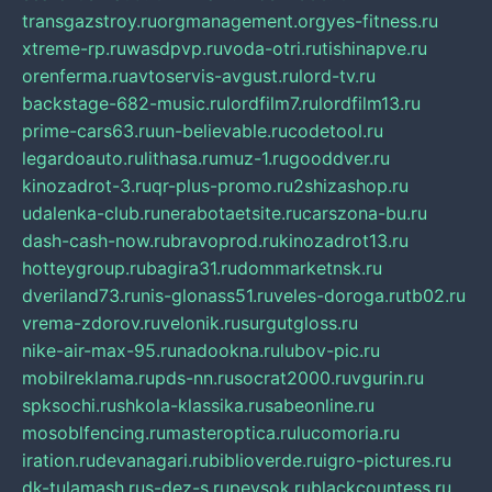
transgazstroy.ru
orgmanagement.org
yes-fitness.ru
xtreme-rp.ru
wasdpvp.ru
voda-otri.ru
tishinapve.ru
orenferma.ru
avtoservis-avgust.ru
lord-tv.ru
backstage-682-music.ru
lordfilm7.ru
lordfilm13.ru
prime-cars63.ru
un-believable.ru
codetool.ru
legardoauto.ru
lithasa.ru
muz-1.ru
gooddver.ru
kinozadrot-3.ru
qr-plus-promo.ru
2shizashop.ru
udalenka-club.ru
nerabotaetsite.ru
carszona-bu.ru
dash-cash-now.ru
bravoprod.ru
kinozadrot13.ru
hotteygroup.ru
bagira31.ru
dommarketnsk.ru
dveriland73.ru
nis-glonass51.ru
veles-doroga.ru
tb02.ru
vrema-zdorov.ru
velonik.ru
surgutgloss.ru
nike-air-max-95.ru
nadookna.ru
lubov-pic.ru
mobilreklama.ru
pds-nn.ru
socrat2000.ru
vgurin.ru
spksochi.ru
shkola-klassika.ru
sabeonline.ru
mosoblfencing.ru
masteroptica.ru
lucomoria.ru
iration.ru
devanagari.ru
biblioverde.ru
igro-pictures.ru
dk-tulamash.ru
s-dez-s.ru
peysok.ru
blackcountess.ru