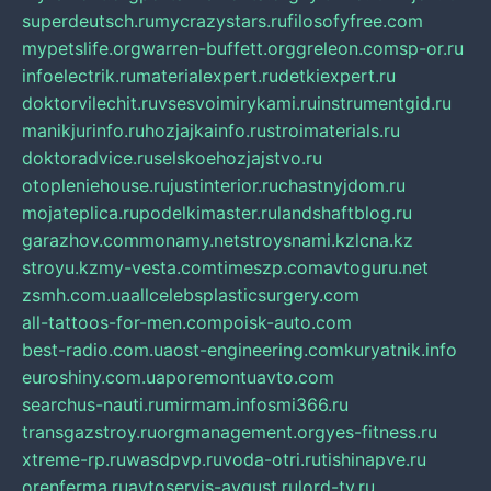
superdeutsch.ru
mycrazystars.ru
filosofyfree.com
mypetslife.org
warren-buffett.org
greleon.com
sp-or.ru
infoelectrik.ru
materialexpert.ru
detkiexpert.ru
doktorvilechit.ru
vsesvoimirykami.ru
instrumentgid.ru
manikjurinfo.ru
hozjajkainfo.ru
stroimaterials.ru
doktoradvice.ru
selskoehozjajstvo.ru
otopleniehouse.ru
justinterior.ru
chastnyjdom.ru
mojateplica.ru
podelkimaster.ru
landshaftblog.ru
garazhov.com
monamy.net
stroysnami.kz
lcna.kz
stroyu.kz
my-vesta.com
timeszp.com
avtoguru.net
zsmh.com.ua
allcelebsplasticsurgery.com
all-tattoos-for-men.com
poisk-auto.com
best-radio.com.ua
ost-engineering.com
kuryatnik.info
euroshiny.com.ua
poremontuavto.com
searchus-nauti.ru
mirmam.info
smi366.ru
transgazstroy.ru
orgmanagement.org
yes-fitness.ru
xtreme-rp.ru
wasdpvp.ru
voda-otri.ru
tishinapve.ru
orenferma.ru
avtoservis-avgust.ru
lord-tv.ru