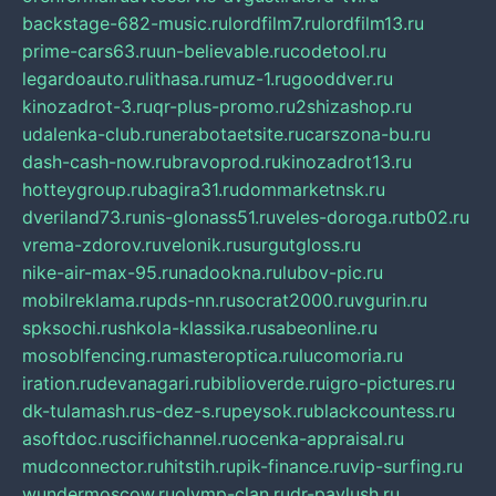
backstage-682-music.ru
lordfilm7.ru
lordfilm13.ru
prime-cars63.ru
un-believable.ru
codetool.ru
legardoauto.ru
lithasa.ru
muz-1.ru
gooddver.ru
kinozadrot-3.ru
qr-plus-promo.ru
2shizashop.ru
udalenka-club.ru
nerabotaetsite.ru
carszona-bu.ru
dash-cash-now.ru
bravoprod.ru
kinozadrot13.ru
hotteygroup.ru
bagira31.ru
dommarketnsk.ru
dveriland73.ru
nis-glonass51.ru
veles-doroga.ru
tb02.ru
vrema-zdorov.ru
velonik.ru
surgutgloss.ru
nike-air-max-95.ru
nadookna.ru
lubov-pic.ru
mobilreklama.ru
pds-nn.ru
socrat2000.ru
vgurin.ru
spksochi.ru
shkola-klassika.ru
sabeonline.ru
mosoblfencing.ru
masteroptica.ru
lucomoria.ru
iration.ru
devanagari.ru
biblioverde.ru
igro-pictures.ru
dk-tulamash.ru
s-dez-s.ru
peysok.ru
blackcountess.ru
asoftdoc.ru
scifichannel.ru
ocenka-appraisal.ru
mudconnector.ru
hitstih.ru
pik-finance.ru
vip-surfing.ru
wundermoscow.ru
olymp-clan.ru
dr-pavlush.ru