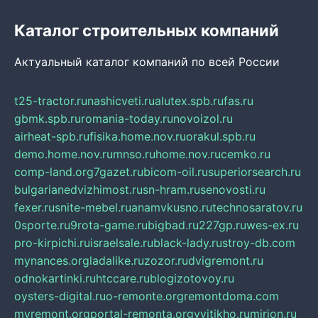
Каталог строительных компаний
Актуальный каталог компаний по всей России
t25-tractor.ru
nashicveti.ru
alutex.spb.ru
fas.ru
gbmk.spb.ru
romania-today.ru
novoizol.ru
airheat-spb.ru
fisika.home.nov.ru
orakul.spb.ru
demo.home.nov.ru
mnso.ru
home.nov.ru
cemko.ru
comp-land.org
7gazet.ru
bicom-oil.ru
superiorsearch.ru
bulgarianedvizhimost.ru
sn-hram.ru
senovosti.ru
fexer.ru
snite-mebel.ru
anamvkusno.ru
technosaratov.ru
0sporte.ru
9rota-game.ru
bigbad.ru
227gp.ru
wes-ex.ru
pro-kirpichi.ru
israelsale.ru
black-lady.ru
stroy-db.com
mynances.org
ladalike.ru
zozor.ru
dvigremont.ru
odnokartinki.ru
htccare.ru
blogizotovoy.ru
oysters-digital.ru
o-remonte.org
remontdoma.com
myremont.org
portal-remonta.org
vyitikho.ru
mirjon.ru