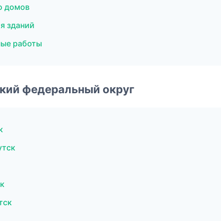
о домов
я зданий
ые работы
ский федеральный округ
к
утск
к
тск