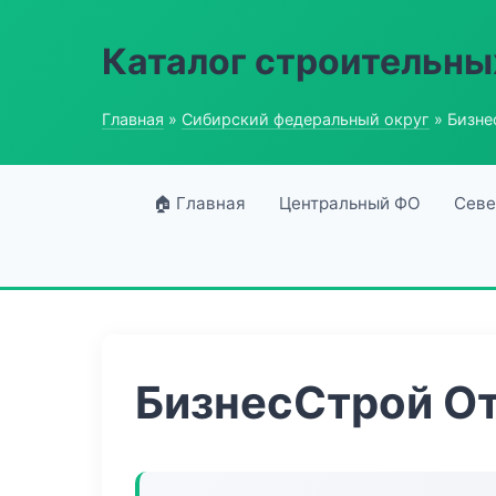
Каталог строительны
Главная
»
Сибирский федеральный округ
» Бизне
🏠 Главная
Центральный ФО
Севе
БизнесСтрой От