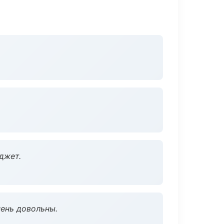
джет.
чень довольны.