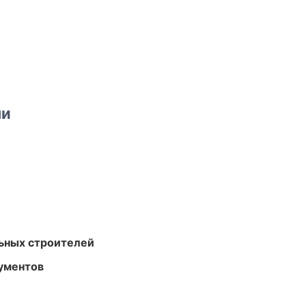
ми
ьных строителей
ументов