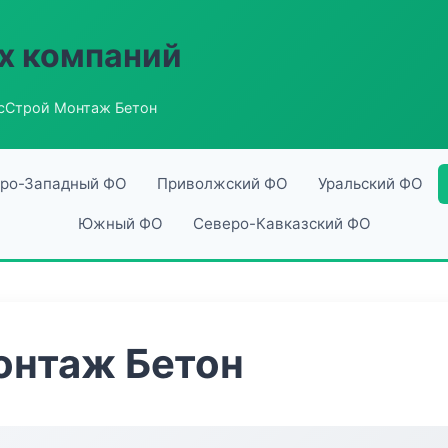
х компаний
сСтрой Монтаж Бетон
ро-Западный ФО
Приволжский ФО
Уральский ФО
Южный ФО
Северо-Кавказский ФО
онтаж Бетон