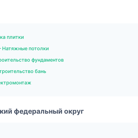
ка плитки
 Натяжные потолки
роительство фундаментов
троительство бань
ектромонтаж
ский федеральный округ