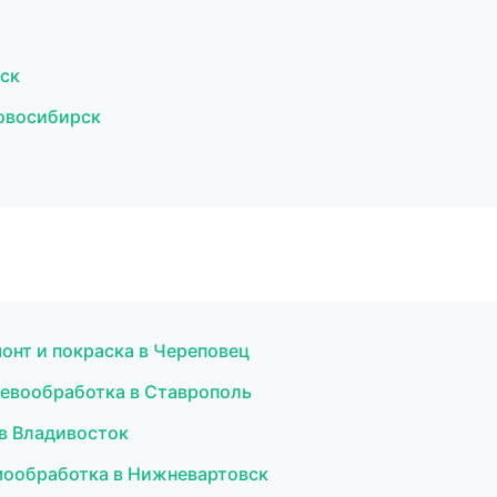
ск
овосибирск
монт и покраска в Череповец
ревообработка в Ставрополь
 в Владивосток
рмообработка в Нижневартовск