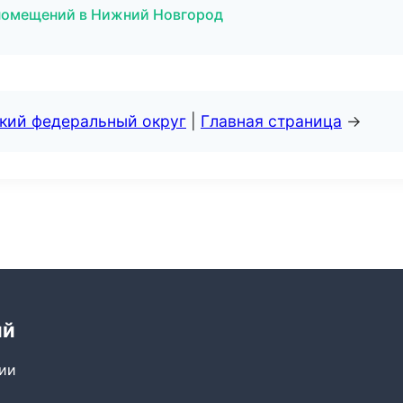
 помещений в Нижний Новгород
ский федеральный округ
|
Главная страница
→
ий
сии