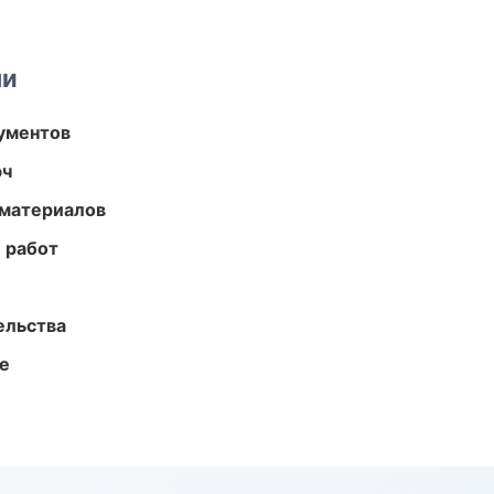
ми
ументов
юч
 материалов
 работ
ельства
те