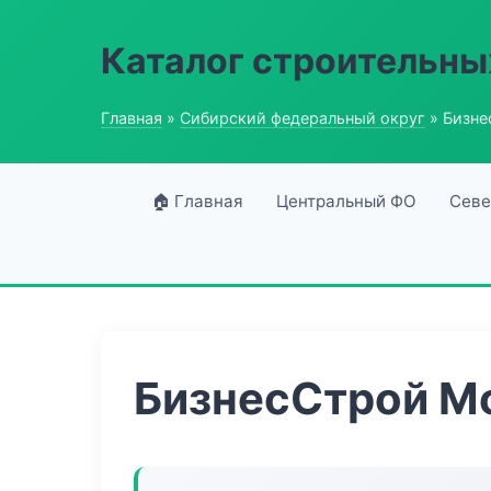
Каталог строительны
Главная
»
Сибирский федеральный округ
» Бизне
🏠 Главная
Центральный ФО
Севе
БизнесСтрой М