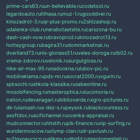
prime-cars63.ru
un-believable.ru
codetool.ru
legardoauto.ru
lithasa.ru
muz-1.ru
gooddver.ru
kinozadrot-3.ru
qr-plus-promo.ru
2shizashop.ru
udalenka-club.ru
nerabotaetsite.ru
carszona-bu.ru
dash-cash-now.ru
bravoprod.ru
kinozadrot13.ru
hotteygroup.ru
bagira31.ru
dommarketnsk.ru
dveriland73.ru
nis-glonass51.ru
veles-doroga.ru
tb02.ru
vrema-zdorov.ru
velonik.ru
surgutgloss.ru
nike-air-max-95.ru
nadookna.ru
lubov-pic.ru
mobilreklama.ru
pds-nn.ru
socrat2000.ru
vgurin.ru
spksochi.ru
shkola-klassika.ru
sabeonline.ru
mosoblfencing.ru
masteroptica.ru
lucomoria.ru
iration.ru
devanagari.ru
biblioverde.ru
igro-pictures.ru
dk-tulamash.ru
s-dez-s.ru
peysok.ru
blackcountess.ru
asoftdoc.ru
scifichannel.ru
ocenka-appraisal.ru
mudconnector.ru
hitstih.ru
pik-finance.ru
vip-surfing.ru
wundermoscow.ru
olymp-clan.ru
dr-pavlush.ru
su2lgyoeucscn.ru
allkmv.ru
dhgfd.ru
tesotomeshell.ru