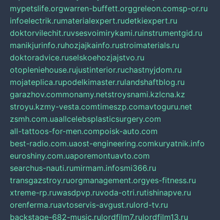
mypetslife.org
warren-buffett.org
greleon.com
sp-or.ru
infoelectrik.ru
materialexpert.ru
detkiexpert.ru
doktorvilechit.ru
vsesvoimirykami.ru
instrumentgid.ru
manikjurinfo.ru
hozjajkainfo.ru
stroimaterials.ru
doktoradvice.ru
selskoehozjajstvo.ru
otopleniehouse.ru
justinterior.ru
chastnyjdom.ru
mojateplica.ru
podelkimaster.ru
landshaftblog.ru
garazhov.com
monamy.net
stroysnami.kz
lcna.kz
stroyu.kz
my-vesta.com
timeszp.com
avtoguru.net
zsmh.com.ua
allcelebsplasticsurgery.com
all-tattoos-for-men.com
poisk-auto.com
best-radio.com.ua
ost-engineering.com
kuryatnik.info
euroshiny.com.ua
poremontuavto.com
searchus-nauti.ru
mirmam.info
smi366.ru
transgazstroy.ru
orgmanagement.org
yes-fitness.ru
xtreme-rp.ru
wasdpvp.ru
voda-otri.ru
tishinapve.ru
orenferma.ru
avtoservis-avgust.ru
lord-tv.ru
backstage-682-music.ru
lordfilm7.ru
lordfilm13.ru