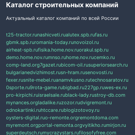
Каталог строительных компаний
Актуальный каталог компаний по всей России
t25-tractor.ru
nashicveti.ru
alutex.spb.ru
fas.ru
gbmk.spb.ru
romania-today.ru
novoizol.ru
airheat-spb.ru
fisika.home.nov.ru
orakul.spb.ru
demo.home.nov.ru
mnso.ru
home.nov.ru
cemko.ru
comp-land.org
7gazet.ru
bicom-oil.ru
superiorsearch.ru
bulgarianedvizhimost.ru
sn-hram.ru
senovosti.ru
fexer.ru
snite-mebel.ru
anamvkusno.ru
technosaratov.ru
0sporte.ru
9rota-game.ru
bigbad.ru
227gp.ru
wes-ex.ru
pro-kirpichi.ru
israelsale.ru
black-lady.ru
stroy-db.com
mynances.org
ladalike.ru
zozor.ru
dvigremont.ru
odnokartinki.ru
htccare.ru
blogizotovoy.ru
oysters-digital.ru
o-remonte.org
remontdoma.com
myremont.org
portal-remonta.org
vyitikho.ru
mirjon.ru
superdeutsch.ru
mycrazystars.ru
filosofyfree.com