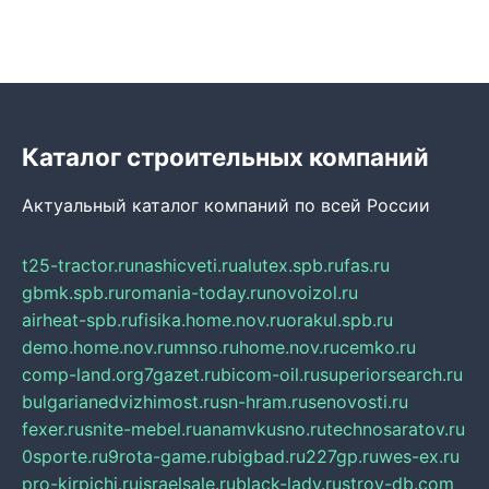
Каталог строительных компаний
Актуальный каталог компаний по всей России
t25-tractor.ru
nashicveti.ru
alutex.spb.ru
fas.ru
gbmk.spb.ru
romania-today.ru
novoizol.ru
airheat-spb.ru
fisika.home.nov.ru
orakul.spb.ru
demo.home.nov.ru
mnso.ru
home.nov.ru
cemko.ru
comp-land.org
7gazet.ru
bicom-oil.ru
superiorsearch.ru
bulgarianedvizhimost.ru
sn-hram.ru
senovosti.ru
fexer.ru
snite-mebel.ru
anamvkusno.ru
technosaratov.ru
0sporte.ru
9rota-game.ru
bigbad.ru
227gp.ru
wes-ex.ru
pro-kirpichi.ru
israelsale.ru
black-lady.ru
stroy-db.com