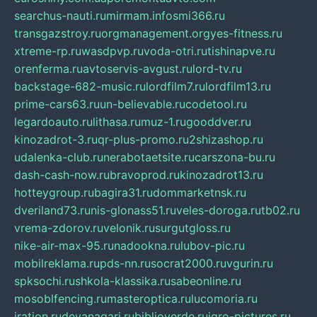
searchus-nauti.ru
mirmam.info
smi366.ru
transgazstroy.ru
orgmanagement.org
yes-fitness.ru
xtreme-rp.ru
wasdpvp.ru
voda-otri.ru
tishinapve.ru
orenferma.ru
avtoservis-avgust.ru
lord-tv.ru
backstage-682-music.ru
lordfilm7.ru
lordfilm13.ru
prime-cars63.ru
un-believable.ru
codetool.ru
legardoauto.ru
lithasa.ru
muz-1.ru
gooddver.ru
kinozadrot-3.ru
qr-plus-promo.ru
2shizashop.ru
udalenka-club.ru
nerabotaetsite.ru
carszona-bu.ru
dash-cash-now.ru
bravoprod.ru
kinozadrot13.ru
hotteygroup.ru
bagira31.ru
dommarketnsk.ru
dveriland73.ru
nis-glonass51.ru
veles-doroga.ru
tb02.ru
vrema-zdorov.ru
velonik.ru
surgutgloss.ru
nike-air-max-95.ru
nadookna.ru
lubov-pic.ru
mobilreklama.ru
pds-nn.ru
socrat2000.ru
vgurin.ru
spksochi.ru
shkola-klassika.ru
sabeonline.ru
mosoblfencing.ru
masteroptica.ru
lucomoria.ru
iration.ru
devanagari.ru
biblioverde.ru
igro-pictures.ru