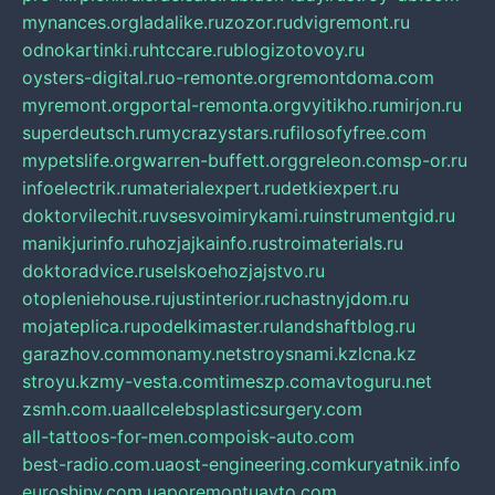
mynances.org
ladalike.ru
zozor.ru
dvigremont.ru
odnokartinki.ru
htccare.ru
blogizotovoy.ru
oysters-digital.ru
o-remonte.org
remontdoma.com
myremont.org
portal-remonta.org
vyitikho.ru
mirjon.ru
superdeutsch.ru
mycrazystars.ru
filosofyfree.com
mypetslife.org
warren-buffett.org
greleon.com
sp-or.ru
infoelectrik.ru
materialexpert.ru
detkiexpert.ru
doktorvilechit.ru
vsesvoimirykami.ru
instrumentgid.ru
manikjurinfo.ru
hozjajkainfo.ru
stroimaterials.ru
doktoradvice.ru
selskoehozjajstvo.ru
otopleniehouse.ru
justinterior.ru
chastnyjdom.ru
mojateplica.ru
podelkimaster.ru
landshaftblog.ru
garazhov.com
monamy.net
stroysnami.kz
lcna.kz
stroyu.kz
my-vesta.com
timeszp.com
avtoguru.net
zsmh.com.ua
allcelebsplasticsurgery.com
all-tattoos-for-men.com
poisk-auto.com
best-radio.com.ua
ost-engineering.com
kuryatnik.info
euroshiny.com.ua
poremontuavto.com