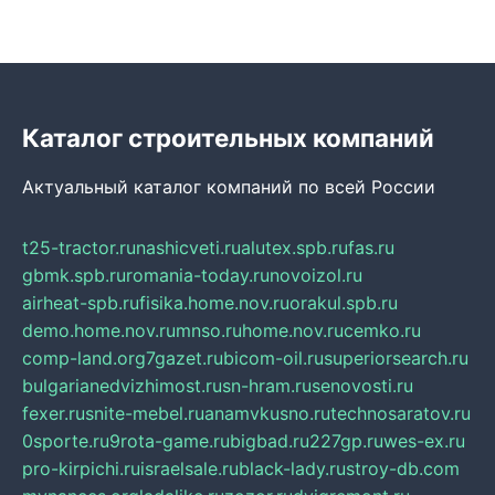
Каталог строительных компаний
Актуальный каталог компаний по всей России
t25-tractor.ru
nashicveti.ru
alutex.spb.ru
fas.ru
gbmk.spb.ru
romania-today.ru
novoizol.ru
airheat-spb.ru
fisika.home.nov.ru
orakul.spb.ru
demo.home.nov.ru
mnso.ru
home.nov.ru
cemko.ru
comp-land.org
7gazet.ru
bicom-oil.ru
superiorsearch.ru
bulgarianedvizhimost.ru
sn-hram.ru
senovosti.ru
fexer.ru
snite-mebel.ru
anamvkusno.ru
technosaratov.ru
0sporte.ru
9rota-game.ru
bigbad.ru
227gp.ru
wes-ex.ru
pro-kirpichi.ru
israelsale.ru
black-lady.ru
stroy-db.com