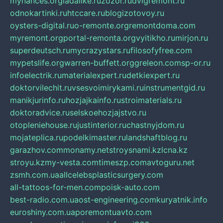
mynances.org
ladalike.ru
zozor.ru
dvigremont.ru
odnokartinki.ru
htccare.ru
blogizotovoy.ru
oysters-digital.ru
o-remonte.org
remontdoma.com
myremont.org
portal-remonta.org
vyitikho.ru
mirjon.ru
superdeutsch.ru
mycrazystars.ru
filosofyfree.com
mypetslife.org
warren-buffett.org
greleon.com
sp-or.ru
infoelectrik.ru
materialexpert.ru
detkiexpert.ru
doktorvilechit.ru
vsesvoimirykami.ru
instrumentgid.ru
manikjurinfo.ru
hozjajkainfo.ru
stroimaterials.ru
doktoradvice.ru
selskoehozjajstvo.ru
otopleniehouse.ru
justinterior.ru
chastnyjdom.ru
mojateplica.ru
podelkimaster.ru
landshaftblog.ru
garazhov.com
monamy.net
stroysnami.kz
lcna.kz
stroyu.kz
my-vesta.com
timeszp.com
avtoguru.net
zsmh.com.ua
allcelebsplasticsurgery.com
all-tattoos-for-men.com
poisk-auto.com
best-radio.com.ua
ost-engineering.com
kuryatnik.info
euroshiny.com.ua
poremontuavto.com