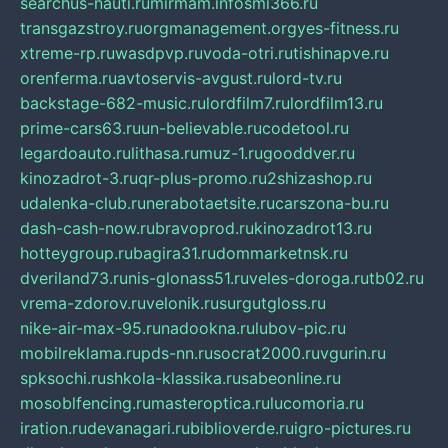
searchus-nauti.ru
mirmam.info
smi366.ru
transgazstroy.ru
orgmanagement.org
yes-fitness.ru
xtreme-rp.ru
wasdpvp.ru
voda-otri.ru
tishinapve.ru
orenferma.ru
avtoservis-avgust.ru
lord-tv.ru
backstage-682-music.ru
lordfilm7.ru
lordfilm13.ru
prime-cars63.ru
un-believable.ru
codetool.ru
legardoauto.ru
lithasa.ru
muz-1.ru
gooddver.ru
kinozadrot-3.ru
qr-plus-promo.ru
2shizashop.ru
udalenka-club.ru
nerabotaetsite.ru
carszona-bu.ru
dash-cash-now.ru
bravoprod.ru
kinozadrot13.ru
hotteygroup.ru
bagira31.ru
dommarketnsk.ru
dveriland73.ru
nis-glonass51.ru
veles-doroga.ru
tb02.ru
vrema-zdorov.ru
velonik.ru
surgutgloss.ru
nike-air-max-95.ru
nadookna.ru
lubov-pic.ru
mobilreklama.ru
pds-nn.ru
socrat2000.ru
vgurin.ru
spksochi.ru
shkola-klassika.ru
sabeonline.ru
mosoblfencing.ru
masteroptica.ru
lucomoria.ru
iration.ru
devanagari.ru
biblioverde.ru
igro-pictures.ru