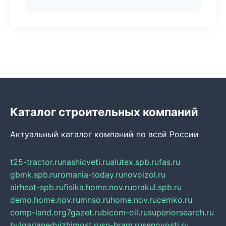
Каталог строительных компаний
Актуальный каталог компаний по всей России
t25-tractor.ru
nashicveti.ru
alutex.spb.ru
fas.ru
gbmk.spb.ru
romania-today.ru
novoizol.ru
airheat-spb.ru
fisika.home.nov.ru
orakul.spb.ru
demo.home.nov.ru
mnso.ru
home.nov.ru
cemko.ru
comp-land.org
7gazet.ru
bicom-oil.ru
superiorsearch.ru
bulgarianedvizhimost.ru
sn-hram.ru
senovosti.ru