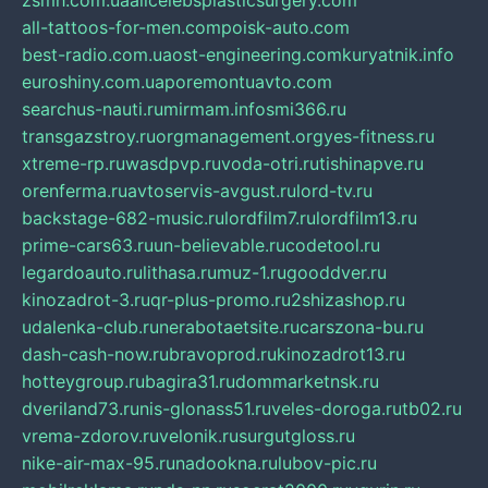
zsmh.com.ua
allcelebsplasticsurgery.com
all-tattoos-for-men.com
poisk-auto.com
best-radio.com.ua
ost-engineering.com
kuryatnik.info
euroshiny.com.ua
poremontuavto.com
searchus-nauti.ru
mirmam.info
smi366.ru
transgazstroy.ru
orgmanagement.org
yes-fitness.ru
xtreme-rp.ru
wasdpvp.ru
voda-otri.ru
tishinapve.ru
orenferma.ru
avtoservis-avgust.ru
lord-tv.ru
backstage-682-music.ru
lordfilm7.ru
lordfilm13.ru
prime-cars63.ru
un-believable.ru
codetool.ru
legardoauto.ru
lithasa.ru
muz-1.ru
gooddver.ru
kinozadrot-3.ru
qr-plus-promo.ru
2shizashop.ru
udalenka-club.ru
nerabotaetsite.ru
carszona-bu.ru
dash-cash-now.ru
bravoprod.ru
kinozadrot13.ru
hotteygroup.ru
bagira31.ru
dommarketnsk.ru
dveriland73.ru
nis-glonass51.ru
veles-doroga.ru
tb02.ru
vrema-zdorov.ru
velonik.ru
surgutgloss.ru
nike-air-max-95.ru
nadookna.ru
lubov-pic.ru