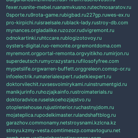
fexer.ru
snite-mebel.ru
anamvkusno.ru
technosaratov.ru
0sporte.ru
9rota-game.ru
bigbad.ru
227gp.ru
wes-ex.ru
pro-kirpichi.ru
israelsale.ru
black-lady.ru
stroy-db.com
mynances.org
ladalike.ru
zozor.ru
dvigremont.ru
odnokartinki.ru
htccare.ru
blogizotovoy.ru
oysters-digital.ru
o-remonte.org
remontdoma.com
myremont.org
portal-remonta.org
vyitikho.ru
mirjon.ru
superdeutsch.ru
mycrazystars.ru
filosofyfree.com
mypetslife.org
warren-buffett.org
greleon.com
sp-or.ru
infoelectrik.ru
materialexpert.ru
detkiexpert.ru
doktorvilechit.ru
vsesvoimirykami.ru
instrumentgid.ru
manikjurinfo.ru
hozjajkainfo.ru
stroimaterials.ru
doktoradvice.ru
selskoehozjajstvo.ru
otopleniehouse.ru
justinterior.ru
chastnyjdom.ru
mojateplica.ru
podelkimaster.ru
landshaftblog.ru
garazhov.com
monamy.net
stroysnami.kz
lcna.kz
stroyu.kz
my-vesta.com
timeszp.com
avtoguru.net