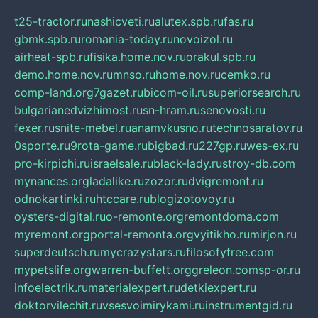
t25-tractor.ru
nashicveti.ru
alutex.spb.ru
fas.ru
gbmk.spb.ru
romania-today.ru
novoizol.ru
airheat-spb.ru
fisika.home.nov.ru
orakul.spb.ru
demo.home.nov.ru
mnso.ru
home.nov.ru
cemko.ru
comp-land.org
7gazet.ru
bicom-oil.ru
superiorsearch.ru
bulgarianedvizhimost.ru
sn-hram.ru
senovosti.ru
fexer.ru
snite-mebel.ru
anamvkusno.ru
technosaratov.ru
0sporte.ru
9rota-game.ru
bigbad.ru
227gp.ru
wes-ex.ru
pro-kirpichi.ru
israelsale.ru
black-lady.ru
stroy-db.com
mynances.org
ladalike.ru
zozor.ru
dvigremont.ru
odnokartinki.ru
htccare.ru
blogizotovoy.ru
oysters-digital.ru
o-remonte.org
remontdoma.com
myremont.org
portal-remonta.org
vyitikho.ru
mirjon.ru
superdeutsch.ru
mycrazystars.ru
filosofyfree.com
mypetslife.org
warren-buffett.org
greleon.com
sp-or.ru
infoelectrik.ru
materialexpert.ru
detkiexpert.ru
doktorvilechit.ru
vsesvoimirykami.ru
instrumentgid.ru