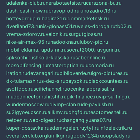
udalenka-club.ru
nerabotaetsite.ru
carszona-bu.ru
dash-cash-now.ru
bravoprod.ru
kinozadrot13.ru
hotteygroup.ru
bagira31.ru
dommarketnsk.ru
dveriland73.ru
nis-glonass51.ru
veles-doroga.ru
tb02.ru
vrema-zdorov.ru
velonik.ru
surgutgloss.ru
nike-air-max-95.ru
nadookna.ru
lubov-pic.ru
mobilreklama.ru
pds-nn.ru
socrat2000.ru
vgurin.ru
spksochi.ru
shkola-klassika.ru
sabeonline.ru
mosoblfencing.ru
masteroptica.ru
lucomoria.ru
iration.ru
devanagari.ru
biblioverde.ru
igro-pictures.ru
dk-tulamash.ru
s-dez-s.ru
peysok.ru
blackcountess.ru
asoftdoc.ru
scifichannel.ru
ocenka-appraisal.ru
mudconnector.ru
hitstih.ru
pik-finance.ru
vip-surfing.ru
wundermoscow.ru
olymp-clan.ru
dr-pavlush.ru
su2lgyoeucscn.ru
allkmv.ru
dhgfd.ru
tesotomeshell.ru
netoen.ru
web-digest.ru
changanqiyuana07.ru
kuper-dostavka.ru
edemvgelen.ru
ytyt.ru
infoelektrik.ru
everafterclub.org
kirillkgr.ru
goodv1234.ru
oopslady.ru