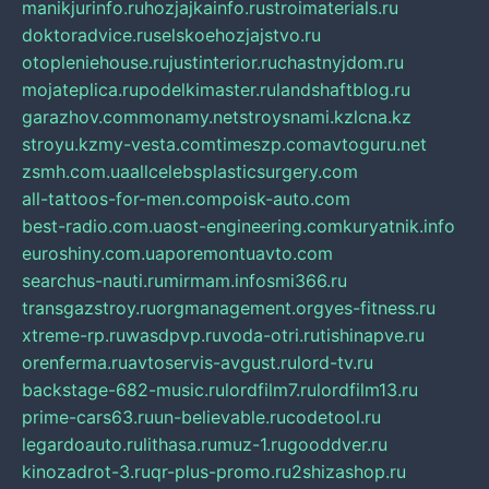
manikjurinfo.ru
hozjajkainfo.ru
stroimaterials.ru
doktoradvice.ru
selskoehozjajstvo.ru
otopleniehouse.ru
justinterior.ru
chastnyjdom.ru
mojateplica.ru
podelkimaster.ru
landshaftblog.ru
garazhov.com
monamy.net
stroysnami.kz
lcna.kz
stroyu.kz
my-vesta.com
timeszp.com
avtoguru.net
zsmh.com.ua
allcelebsplasticsurgery.com
all-tattoos-for-men.com
poisk-auto.com
best-radio.com.ua
ost-engineering.com
kuryatnik.info
euroshiny.com.ua
poremontuavto.com
searchus-nauti.ru
mirmam.info
smi366.ru
transgazstroy.ru
orgmanagement.org
yes-fitness.ru
xtreme-rp.ru
wasdpvp.ru
voda-otri.ru
tishinapve.ru
orenferma.ru
avtoservis-avgust.ru
lord-tv.ru
backstage-682-music.ru
lordfilm7.ru
lordfilm13.ru
prime-cars63.ru
un-believable.ru
codetool.ru
legardoauto.ru
lithasa.ru
muz-1.ru
gooddver.ru
kinozadrot-3.ru
qr-plus-promo.ru
2shizashop.ru