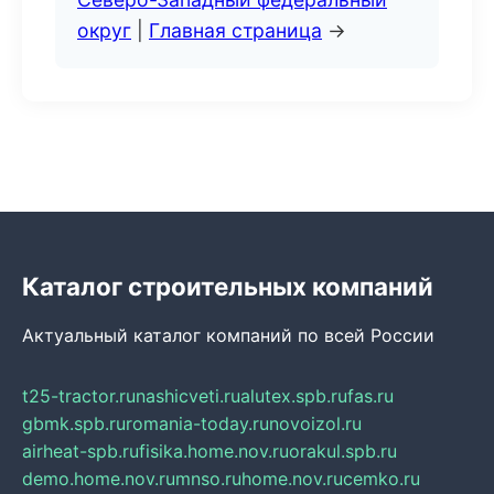
округ
|
Главная страница
→
Каталог строительных компаний
Актуальный каталог компаний по всей России
t25-tractor.ru
nashicveti.ru
alutex.spb.ru
fas.ru
gbmk.spb.ru
romania-today.ru
novoizol.ru
airheat-spb.ru
fisika.home.nov.ru
orakul.spb.ru
demo.home.nov.ru
mnso.ru
home.nov.ru
cemko.ru