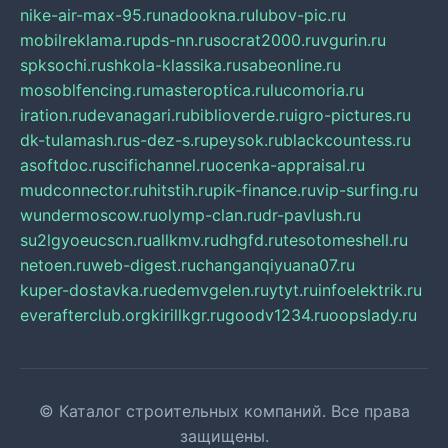
nike-air-max-95.ru
nadookna.ru
lubov-pic.ru
mobilreklama.ru
pds-nn.ru
socrat2000.ru
vgurin.ru
spksochi.ru
shkola-klassika.ru
sabeonline.ru
mosoblfencing.ru
masteroptica.ru
lucomoria.ru
iration.ru
devanagari.ru
biblioverde.ru
igro-pictures.ru
dk-tulamash.ru
s-dez-s.ru
peysok.ru
blackcountess.ru
asoftdoc.ru
scifichannel.ru
ocenka-appraisal.ru
mudconnector.ru
hitstih.ru
pik-finance.ru
vip-surfing.ru
wundermoscow.ru
olymp-clan.ru
dr-pavlush.ru
su2lgyoeucscn.ru
allkmv.ru
dhgfd.ru
tesotomeshell.ru
netoen.ru
web-digest.ru
changanqiyuana07.ru
kuper-dostavka.ru
edemvgelen.ru
ytyt.ru
infoelektrik.ru
everafterclub.org
kirillkgr.ru
goodv1234.ru
oopslady.ru
© Каталог строительных компаний. Все права
защищены.