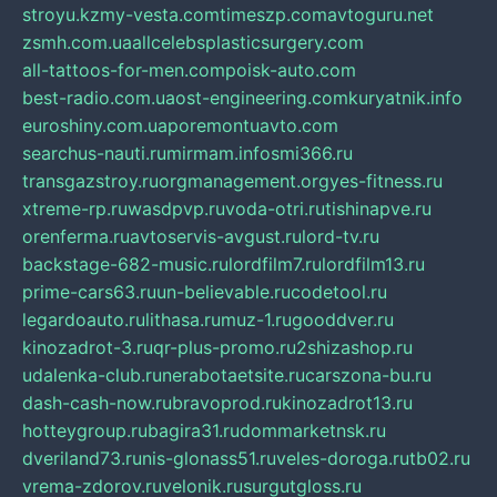
stroyu.kz
my-vesta.com
timeszp.com
avtoguru.net
zsmh.com.ua
allcelebsplasticsurgery.com
all-tattoos-for-men.com
poisk-auto.com
best-radio.com.ua
ost-engineering.com
kuryatnik.info
euroshiny.com.ua
poremontuavto.com
searchus-nauti.ru
mirmam.info
smi366.ru
transgazstroy.ru
orgmanagement.org
yes-fitness.ru
xtreme-rp.ru
wasdpvp.ru
voda-otri.ru
tishinapve.ru
orenferma.ru
avtoservis-avgust.ru
lord-tv.ru
backstage-682-music.ru
lordfilm7.ru
lordfilm13.ru
prime-cars63.ru
un-believable.ru
codetool.ru
legardoauto.ru
lithasa.ru
muz-1.ru
gooddver.ru
kinozadrot-3.ru
qr-plus-promo.ru
2shizashop.ru
udalenka-club.ru
nerabotaetsite.ru
carszona-bu.ru
dash-cash-now.ru
bravoprod.ru
kinozadrot13.ru
hotteygroup.ru
bagira31.ru
dommarketnsk.ru
dveriland73.ru
nis-glonass51.ru
veles-doroga.ru
tb02.ru
vrema-zdorov.ru
velonik.ru
surgutgloss.ru