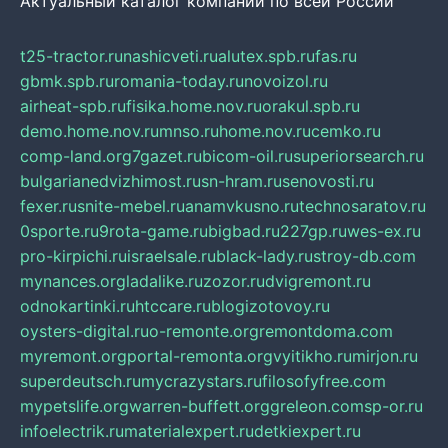
Актуальный каталог компаний по всей России
t25-tractor.ru
nashicveti.ru
alutex.spb.ru
fas.ru
gbmk.spb.ru
romania-today.ru
novoizol.ru
airheat-spb.ru
fisika.home.nov.ru
orakul.spb.ru
demo.home.nov.ru
mnso.ru
home.nov.ru
cemko.ru
comp-land.org
7gazet.ru
bicom-oil.ru
superiorsearch.ru
bulgarianedvizhimost.ru
sn-hram.ru
senovosti.ru
fexer.ru
snite-mebel.ru
anamvkusno.ru
technosaratov.ru
0sporte.ru
9rota-game.ru
bigbad.ru
227gp.ru
wes-ex.ru
pro-kirpichi.ru
israelsale.ru
black-lady.ru
stroy-db.com
mynances.org
ladalike.ru
zozor.ru
dvigremont.ru
odnokartinki.ru
htccare.ru
blogizotovoy.ru
oysters-digital.ru
o-remonte.org
remontdoma.com
myremont.org
portal-remonta.org
vyitikho.ru
mirjon.ru
superdeutsch.ru
mycrazystars.ru
filosofyfree.com
mypetslife.org
warren-buffett.org
greleon.com
sp-or.ru
infoelectrik.ru
materialexpert.ru
detkiexpert.ru