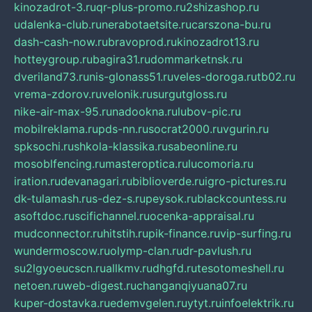
kinozadrot-3.ru
qr-plus-promo.ru
2shizashop.ru
udalenka-club.ru
nerabotaetsite.ru
carszona-bu.ru
dash-cash-now.ru
bravoprod.ru
kinozadrot13.ru
hotteygroup.ru
bagira31.ru
dommarketnsk.ru
dveriland73.ru
nis-glonass51.ru
veles-doroga.ru
tb02.ru
vrema-zdorov.ru
velonik.ru
surgutgloss.ru
nike-air-max-95.ru
nadookna.ru
lubov-pic.ru
mobilreklama.ru
pds-nn.ru
socrat2000.ru
vgurin.ru
spksochi.ru
shkola-klassika.ru
sabeonline.ru
mosoblfencing.ru
masteroptica.ru
lucomoria.ru
iration.ru
devanagari.ru
biblioverde.ru
igro-pictures.ru
dk-tulamash.ru
s-dez-s.ru
peysok.ru
blackcountess.ru
asoftdoc.ru
scifichannel.ru
ocenka-appraisal.ru
mudconnector.ru
hitstih.ru
pik-finance.ru
vip-surfing.ru
wundermoscow.ru
olymp-clan.ru
dr-pavlush.ru
su2lgyoeucscn.ru
allkmv.ru
dhgfd.ru
tesotomeshell.ru
netoen.ru
web-digest.ru
changanqiyuana07.ru
kuper-dostavka.ru
edemvgelen.ru
ytyt.ru
infoelektrik.ru