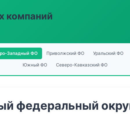
х компаний
ро-Западный ФО
Приволжский ФО
Уральский ФО
Южный ФО
Северо-Кавказский ФО
й федеральный округ