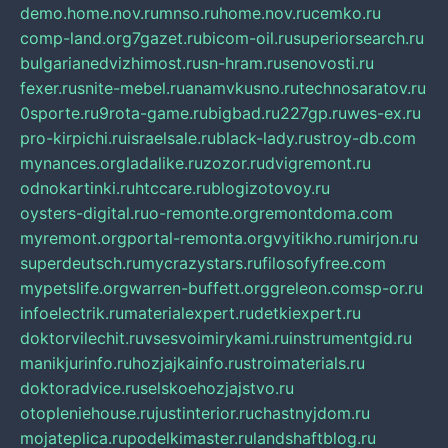
demo.home.nov.ru
mnso.ru
home.nov.ru
cemko.ru
comp-land.org
7gazet.ru
bicom-oil.ru
superiorsearch.ru
bulgarianedvizhimost.ru
sn-hram.ru
senovosti.ru
fexer.ru
snite-mebel.ru
anamvkusno.ru
technosaratov.ru
0sporte.ru
9rota-game.ru
bigbad.ru
227gp.ru
wes-ex.ru
pro-kirpichi.ru
israelsale.ru
black-lady.ru
stroy-db.com
mynances.org
ladalike.ru
zozor.ru
dvigremont.ru
odnokartinki.ru
htccare.ru
blogizotovoy.ru
oysters-digital.ru
o-remonte.org
remontdoma.com
myremont.org
portal-remonta.org
vyitikho.ru
mirjon.ru
superdeutsch.ru
mycrazystars.ru
filosofyfree.com
mypetslife.org
warren-buffett.org
greleon.com
sp-or.ru
infoelectrik.ru
materialexpert.ru
detkiexpert.ru
doktorvilechit.ru
vsesvoimirykami.ru
instrumentgid.ru
manikjurinfo.ru
hozjajkainfo.ru
stroimaterials.ru
doktoradvice.ru
selskoehozjajstvo.ru
otopleniehouse.ru
justinterior.ru
chastnyjdom.ru
mojateplica.ru
podelkimaster.ru
landshaftblog.ru