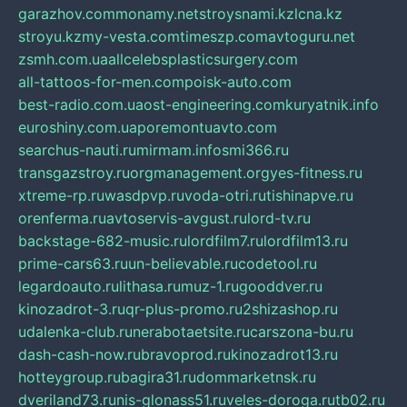
garazhov.com
monamy.net
stroysnami.kz
lcna.kz
stroyu.kz
my-vesta.com
timeszp.com
avtoguru.net
zsmh.com.ua
allcelebsplasticsurgery.com
all-tattoos-for-men.com
poisk-auto.com
best-radio.com.ua
ost-engineering.com
kuryatnik.info
euroshiny.com.ua
poremontuavto.com
searchus-nauti.ru
mirmam.info
smi366.ru
transgazstroy.ru
orgmanagement.org
yes-fitness.ru
xtreme-rp.ru
wasdpvp.ru
voda-otri.ru
tishinapve.ru
orenferma.ru
avtoservis-avgust.ru
lord-tv.ru
backstage-682-music.ru
lordfilm7.ru
lordfilm13.ru
prime-cars63.ru
un-believable.ru
codetool.ru
legardoauto.ru
lithasa.ru
muz-1.ru
gooddver.ru
kinozadrot-3.ru
qr-plus-promo.ru
2shizashop.ru
udalenka-club.ru
nerabotaetsite.ru
carszona-bu.ru
dash-cash-now.ru
bravoprod.ru
kinozadrot13.ru
hotteygroup.ru
bagira31.ru
dommarketnsk.ru
dveriland73.ru
nis-glonass51.ru
veles-doroga.ru
tb02.ru