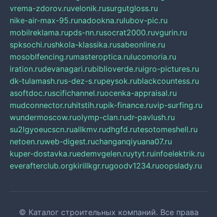
vrema-zdorov.ru
velonik.ru
surgutgloss.ru
nike-air-max-95.ru
nadookna.ru
lubov-pic.ru
mobilreklama.ru
pds-nn.ru
socrat2000.ru
vgurin.ru
spksochi.ru
shkola-klassika.ru
sabeonline.ru
mosoblfencing.ru
masteroptica.ru
lucomoria.ru
iration.ru
devanagari.ru
biblioverde.ru
igro-pictures.ru
dk-tulamash.ru
s-dez-s.ru
peysok.ru
blackcountess.ru
asoftdoc.ru
scifichannel.ru
ocenka-appraisal.ru
mudconnector.ru
hitstih.ru
pik-finance.ru
vip-surfing.ru
wundermoscow.ru
olymp-clan.ru
dr-pavlush.ru
su2lgyoeucscn.ru
allkmv.ru
dhgfd.ru
tesotomeshell.ru
netoen.ru
web-digest.ru
changanqiyuana07.ru
kuper-dostavka.ru
edemvgelen.ru
ytyt.ru
infoelektrik.ru
everafterclub.org
kirillkgr.ru
goodv1234.ru
oopslady.ru
© Каталог строительных компаний. Все права