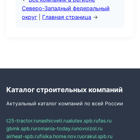
Северо-Западный федеральный
округ
|
Главная страница
→
Каталог строительных компаний
Актуальный каталог компаний по всей России
t25-tractor.ru
nashicveti.ru
alutex.spb.ru
fas.ru
gbmk.spb.ru
romania-today.ru
novoizol.ru
airheat-spb.ru
fisika.home.nov.ru
orakul.spb.ru