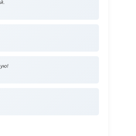
й.
дую!