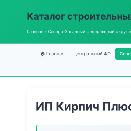
Каталог строительны
Главная
»
Северо-Западный федеральный округ
»
🏠 Главная
Центральный ФО
Севе
ИП Кирпич Плю