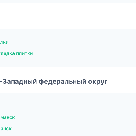
олки
ладка плитки
о-Западный федеральный округ
рманск
манск