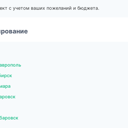
ект с учетом ваших пожеланий и бюджета.
ирование
аврополь
бирск
мара
аровск
баровск