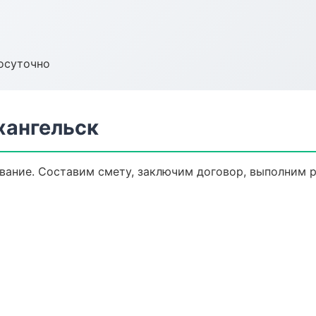
осуточно
хангельск
ание. Составим смету, заключим договор, выполним ра