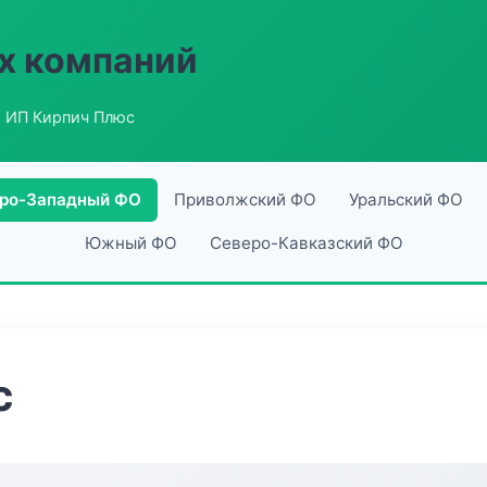
х компаний
 ИП Кирпич Плюс
ро-Западный ФО
Приволжский ФО
Уральский ФО
Южный ФО
Северо-Кавказский ФО
с