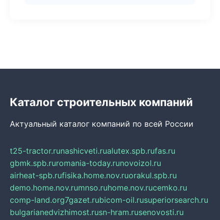
Каталог строительных компаний
Актуальный каталог компаний по всей России
t25-tractor.ru
nashicveti.ru
alutex.spb.ru
fas.ru
gbmk.spb.ru
romania-today.ru
novoizol.ru
airheat-spb.ru
fisika.home.nov.ru
orakul.spb.ru
demo.home.nov.ru
mnso.ru
home.nov.ru
cemko.ru
comp-land.org
7gazet.ru
bicom-oil.ru
superiorsearch.ru
bulgarianedvizhimost.ru
sn-hram.ru
senovosti.ru