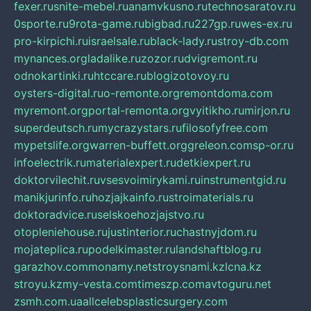
fexer.ru
snite-mebel.ru
anamvkusno.ru
technosaratov.ru
0sporte.ru
9rota-game.ru
bigbad.ru
227gp.ru
wes-ex.ru
pro-kirpichi.ru
israelsale.ru
black-lady.ru
stroy-db.com
mynances.org
ladalike.ru
zozor.ru
dvigremont.ru
odnokartinki.ru
htccare.ru
blogizotovoy.ru
oysters-digital.ru
o-remonte.org
remontdoma.com
myremont.org
portal-remonta.org
vyitikho.ru
mirjon.ru
superdeutsch.ru
mycrazystars.ru
filosofyfree.com
mypetslife.org
warren-buffett.org
greleon.com
sp-or.ru
infoelectrik.ru
materialexpert.ru
detkiexpert.ru
doktorvilechit.ru
vsesvoimirykami.ru
instrumentgid.ru
manikjurinfo.ru
hozjajkainfo.ru
stroimaterials.ru
doktoradvice.ru
selskoehozjajstvo.ru
otopleniehouse.ru
justinterior.ru
chastnyjdom.ru
mojateplica.ru
podelkimaster.ru
landshaftblog.ru
garazhov.com
monamy.net
stroysnami.kz
lcna.kz
stroyu.kz
my-vesta.com
timeszp.com
avtoguru.net
zsmh.com.ua
allcelebsplasticsurgery.com