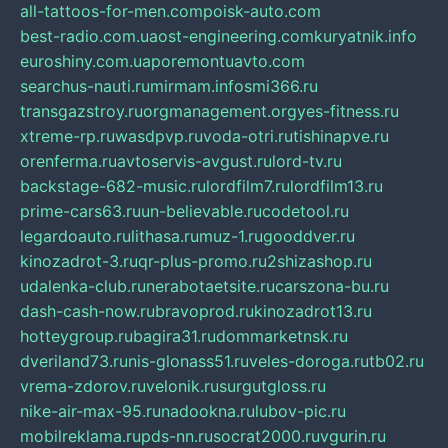
all-tattoos-for-men.com
poisk-auto.com
best-radio.com.ua
ost-engineering.com
kuryatnik.info
euroshiny.com.ua
poremontuavto.com
searchus-nauti.ru
mirmam.info
smi366.ru
transgazstroy.ru
orgmanagement.org
yes-fitness.ru
xtreme-rp.ru
wasdpvp.ru
voda-otri.ru
tishinapve.ru
orenferma.ru
avtoservis-avgust.ru
lord-tv.ru
backstage-682-music.ru
lordfilm7.ru
lordfilm13.ru
prime-cars63.ru
un-believable.ru
codetool.ru
legardoauto.ru
lithasa.ru
muz-1.ru
gooddver.ru
kinozadrot-3.ru
qr-plus-promo.ru
2shizashop.ru
udalenka-club.ru
nerabotaetsite.ru
carszona-bu.ru
dash-cash-now.ru
bravoprod.ru
kinozadrot13.ru
hotteygroup.ru
bagira31.ru
dommarketnsk.ru
dveriland73.ru
nis-glonass51.ru
veles-doroga.ru
tb02.ru
vrema-zdorov.ru
velonik.ru
surgutgloss.ru
nike-air-max-95.ru
nadookna.ru
lubov-pic.ru
mobilreklama.ru
pds-nn.ru
socrat2000.ru
vgurin.ru