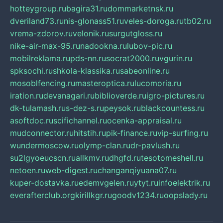
hotteygroup.ru
bagira31.ru
dommarketnsk.ru
dveriland73.ru
nis-glonass51.ru
veles-doroga.ru
tb02.ru
vrema-zdorov.ru
velonik.ru
surgutgloss.ru
nike-air-max-95.ru
nadookna.ru
lubov-pic.ru
mobilreklama.ru
pds-nn.ru
socrat2000.ru
vgurin.ru
spksochi.ru
shkola-klassika.ru
sabeonline.ru
mosoblfencing.ru
masteroptica.ru
lucomoria.ru
iration.ru
devanagari.ru
biblioverde.ru
igro-pictures.ru
dk-tulamash.ru
s-dez-s.ru
peysok.ru
blackcountess.ru
asoftdoc.ru
scifichannel.ru
ocenka-appraisal.ru
mudconnector.ru
hitstih.ru
pik-finance.ru
vip-surfing.ru
wundermoscow.ru
olymp-clan.ru
dr-pavlush.ru
su2lgyoeucscn.ru
allkmv.ru
dhgfd.ru
tesotomeshell.ru
netoen.ru
web-digest.ru
changanqiyuana07.ru
kuper-dostavka.ru
edemvgelen.ru
ytyt.ru
infoelektrik.ru
everafterclub.org
kirillkgr.ru
goodv1234.ru
oopslady.ru