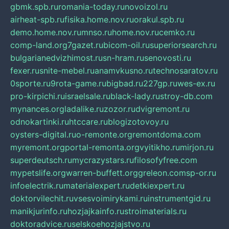
gbmk.spb.ru
romania-today.ru
novoizol.ru
airheat-spb.ru
fisika.home.nov.ru
orakul.spb.ru
demo.home.nov.ru
mnso.ru
home.nov.ru
cemko.ru
comp-land.org
7gazet.ru
bicom-oil.ru
superiorsearch.ru
bulgarianedvizhimost.ru
sn-hram.ru
senovosti.ru
fexer.ru
snite-mebel.ru
anamvkusno.ru
technosaratov.ru
0sporte.ru
9rota-game.ru
bigbad.ru
227gp.ru
wes-ex.ru
pro-kirpichi.ru
israelsale.ru
black-lady.ru
stroy-db.com
mynances.org
ladalike.ru
zozor.ru
dvigremont.ru
odnokartinki.ru
htccare.ru
blogizotovoy.ru
oysters-digital.ru
o-remonte.org
remontdoma.com
myremont.org
portal-remonta.org
vyitikho.ru
mirjon.ru
superdeutsch.ru
mycrazystars.ru
filosofyfree.com
mypetslife.org
warren-buffett.org
greleon.com
sp-or.ru
infoelectrik.ru
materialexpert.ru
detkiexpert.ru
doktorvilechit.ru
vsesvoimirykami.ru
instrumentgid.ru
manikjurinfo.ru
hozjajkainfo.ru
stroimaterials.ru
doktoradvice.ru
selskoehozjajstvo.ru