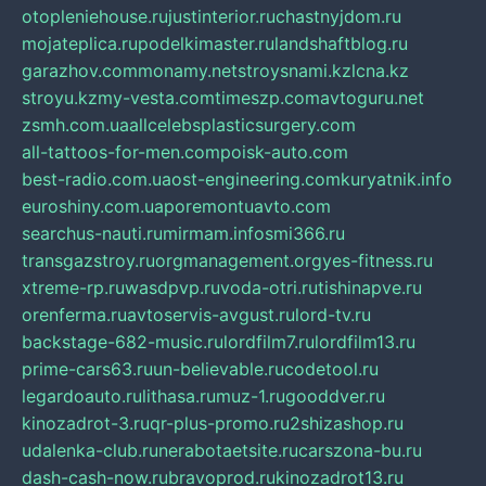
otopleniehouse.ru
justinterior.ru
chastnyjdom.ru
mojateplica.ru
podelkimaster.ru
landshaftblog.ru
garazhov.com
monamy.net
stroysnami.kz
lcna.kz
stroyu.kz
my-vesta.com
timeszp.com
avtoguru.net
zsmh.com.ua
allcelebsplasticsurgery.com
all-tattoos-for-men.com
poisk-auto.com
best-radio.com.ua
ost-engineering.com
kuryatnik.info
euroshiny.com.ua
poremontuavto.com
searchus-nauti.ru
mirmam.info
smi366.ru
transgazstroy.ru
orgmanagement.org
yes-fitness.ru
xtreme-rp.ru
wasdpvp.ru
voda-otri.ru
tishinapve.ru
orenferma.ru
avtoservis-avgust.ru
lord-tv.ru
backstage-682-music.ru
lordfilm7.ru
lordfilm13.ru
prime-cars63.ru
un-believable.ru
codetool.ru
legardoauto.ru
lithasa.ru
muz-1.ru
gooddver.ru
kinozadrot-3.ru
qr-plus-promo.ru
2shizashop.ru
udalenka-club.ru
nerabotaetsite.ru
carszona-bu.ru
dash-cash-now.ru
bravoprod.ru
kinozadrot13.ru