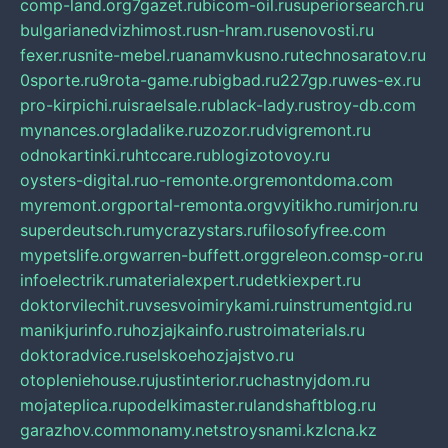
comp-land.org
7gazet.ru
bicom-oil.ru
superiorsearch.ru
bulgarianedvizhimost.ru
sn-hram.ru
senovosti.ru
fexer.ru
snite-mebel.ru
anamvkusno.ru
technosaratov.ru
0sporte.ru
9rota-game.ru
bigbad.ru
227gp.ru
wes-ex.ru
pro-kirpichi.ru
israelsale.ru
black-lady.ru
stroy-db.com
mynances.org
ladalike.ru
zozor.ru
dvigremont.ru
odnokartinki.ru
htccare.ru
blogizotovoy.ru
oysters-digital.ru
o-remonte.org
remontdoma.com
myremont.org
portal-remonta.org
vyitikho.ru
mirjon.ru
superdeutsch.ru
mycrazystars.ru
filosofyfree.com
mypetslife.org
warren-buffett.org
greleon.com
sp-or.ru
infoelectrik.ru
materialexpert.ru
detkiexpert.ru
doktorvilechit.ru
vsesvoimirykami.ru
instrumentgid.ru
manikjurinfo.ru
hozjajkainfo.ru
stroimaterials.ru
doktoradvice.ru
selskoehozjajstvo.ru
otopleniehouse.ru
justinterior.ru
chastnyjdom.ru
mojateplica.ru
podelkimaster.ru
landshaftblog.ru
garazhov.com
monamy.net
stroysnami.kz
lcna.kz