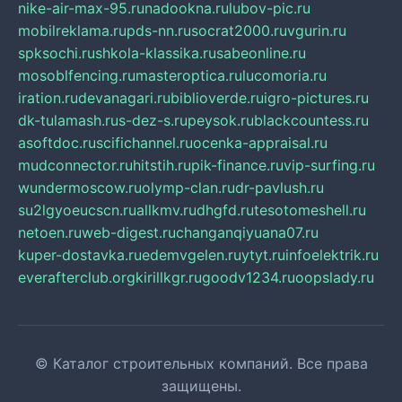
nike-air-max-95.ru
nadookna.ru
lubov-pic.ru
mobilreklama.ru
pds-nn.ru
socrat2000.ru
vgurin.ru
spksochi.ru
shkola-klassika.ru
sabeonline.ru
mosoblfencing.ru
masteroptica.ru
lucomoria.ru
iration.ru
devanagari.ru
biblioverde.ru
igro-pictures.ru
dk-tulamash.ru
s-dez-s.ru
peysok.ru
blackcountess.ru
asoftdoc.ru
scifichannel.ru
ocenka-appraisal.ru
mudconnector.ru
hitstih.ru
pik-finance.ru
vip-surfing.ru
wundermoscow.ru
olymp-clan.ru
dr-pavlush.ru
su2lgyoeucscn.ru
allkmv.ru
dhgfd.ru
tesotomeshell.ru
netoen.ru
web-digest.ru
changanqiyuana07.ru
kuper-dostavka.ru
edemvgelen.ru
ytyt.ru
infoelektrik.ru
everafterclub.org
kirillkgr.ru
goodv1234.ru
oopslady.ru
© Каталог строительных компаний. Все права
защищены.