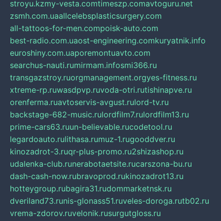
stroyu.kz
my-vesta.com
timeszp.com
avtoguru.net
zsmh.com.ua
allcelebsplasticsurgery.com
all-tattoos-for-men.com
poisk-auto.com
best-radio.com.ua
ost-engineering.com
kuryatnik.info
euroshiny.com.ua
poremontuavto.com
searchus-nauti.ru
mirmam.info
smi366.ru
transgazstroy.ru
orgmanagement.org
yes-fitness.ru
xtreme-rp.ru
wasdpvp.ru
voda-otri.ru
tishinapve.ru
orenferma.ru
avtoservis-avgust.ru
lord-tv.ru
backstage-682-music.ru
lordfilm7.ru
lordfilm13.ru
prime-cars63.ru
un-believable.ru
codetool.ru
legardoauto.ru
lithasa.ru
muz-1.ru
gooddver.ru
kinozadrot-3.ru
qr-plus-promo.ru
2shizashop.ru
udalenka-club.ru
nerabotaetsite.ru
carszona-bu.ru
dash-cash-now.ru
bravoprod.ru
kinozadrot13.ru
hotteygroup.ru
bagira31.ru
dommarketnsk.ru
dveriland73.ru
nis-glonass51.ru
veles-doroga.ru
tb02.ru
vrema-zdorov.ru
velonik.ru
surgutgloss.ru