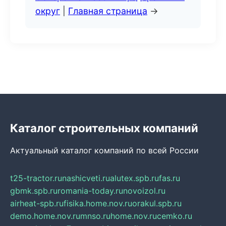
округ
|
Главная страница
→
Каталог строительных компаний
Актуальный каталог компаний по всей России
t25-tractor.ru
nashicveti.ru
alutex.spb.ru
fas.ru
gbmk.spb.ru
romania-today.ru
novoizol.ru
airheat-spb.ru
fisika.home.nov.ru
orakul.spb.ru
demo.home.nov.ru
mnso.ru
home.nov.ru
cemko.ru