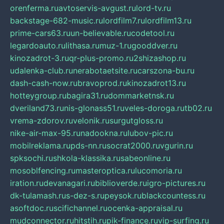
orenferma.ru
avtoservis-avgust.ru
lord-tv.ru
backstage-682-music.ru
lordfilm7.ru
lordfilm13.ru
prime-cars63.ru
un-believable.ru
codetool.ru
legardoauto.ru
lithasa.ru
muz-1.ru
gooddver.ru
kinozadrot-3.ru
qr-plus-promo.ru
2shizashop.ru
udalenka-club.ru
nerabotaetsite.ru
carszona-bu.ru
dash-cash-now.ru
bravoprod.ru
kinozadrot13.ru
hotteygroup.ru
bagira31.ru
dommarketnsk.ru
dveriland73.ru
nis-glonass51.ru
veles-doroga.ru
tb02.ru
vrema-zdorov.ru
velonik.ru
surgutgloss.ru
nike-air-max-95.ru
nadookna.ru
lubov-pic.ru
mobilreklama.ru
pds-nn.ru
socrat2000.ru
vgurin.ru
spksochi.ru
shkola-klassika.ru
sabeonline.ru
mosoblfencing.ru
masteroptica.ru
lucomoria.ru
iration.ru
devanagari.ru
biblioverde.ru
igro-pictures.ru
dk-tulamash.ru
s-dez-s.ru
peysok.ru
blackcountess.ru
asoftdoc.ru
scifichannel.ru
ocenka-appraisal.ru
mudconnector.ru
hitstih.ru
pik-finance.ru
vip-surfing.ru