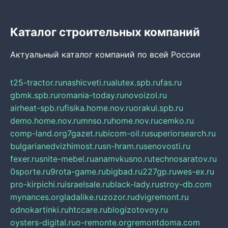
Каталог строительных компаний
Актуальный каталог компаний по всей России
t25-tractor.ru
nashicveti.ru
alutex.spb.ru
fas.ru
gbmk.spb.ru
romania-today.ru
novoizol.ru
airheat-spb.ru
fisika.home.nov.ru
orakul.spb.ru
demo.home.nov.ru
mnso.ru
home.nov.ru
cemko.ru
comp-land.org
7gazet.ru
bicom-oil.ru
superiorsearch.ru
bulgarianedvizhimost.ru
sn-hram.ru
senovosti.ru
fexer.ru
snite-mebel.ru
anamvkusno.ru
technosaratov.ru
0sporte.ru
9rota-game.ru
bigbad.ru
227gp.ru
wes-ex.ru
pro-kirpichi.ru
israelsale.ru
black-lady.ru
stroy-db.com
mynances.org
ladalike.ru
zozor.ru
dvigremont.ru
odnokartinki.ru
htccare.ru
blogizotovoy.ru
oysters-digital.ru
o-remonte.org
remontdoma.com