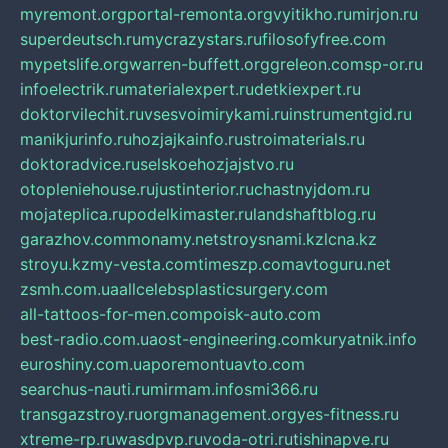
myremont.org
portal-remonta.org
vyitikho.ru
mirjon.ru
superdeutsch.ru
mycrazystars.ru
filosofyfree.com
mypetslife.org
warren-buffett.org
greleon.com
sp-or.ru
infoelectrik.ru
materialexpert.ru
detkiexpert.ru
doktorvilechit.ru
vsesvoimirykami.ru
instrumentgid.ru
manikjurinfo.ru
hozjajkainfo.ru
stroimaterials.ru
doktoradvice.ru
selskoehozjajstvo.ru
otopleniehouse.ru
justinterior.ru
chastnyjdom.ru
mojateplica.ru
podelkimaster.ru
landshaftblog.ru
garazhov.com
monamy.net
stroysnami.kz
lcna.kz
stroyu.kz
my-vesta.com
timeszp.com
avtoguru.net
zsmh.com.ua
allcelebsplasticsurgery.com
all-tattoos-for-men.com
poisk-auto.com
best-radio.com.ua
ost-engineering.com
kuryatnik.info
euroshiny.com.ua
poremontuavto.com
searchus-nauti.ru
mirmam.info
smi366.ru
transgazstroy.ru
orgmanagement.org
yes-fitness.ru
xtreme-rp.ru
wasdpvp.ru
voda-otri.ru
tishinapve.ru