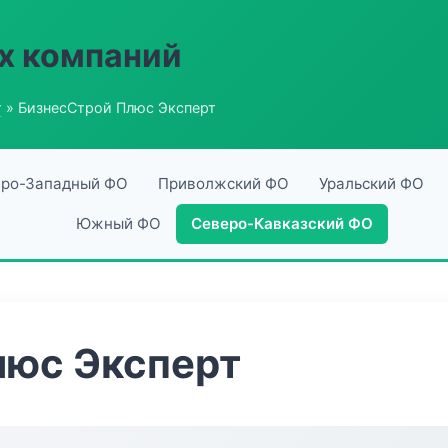
х компаний
г
» БизнесСтрой Плюс Эксперт
ро-Западный ФО
Приволжский ФО
Уральский ФО
Южный ФО
Северо-Кавказский ФО
люс Эксперт