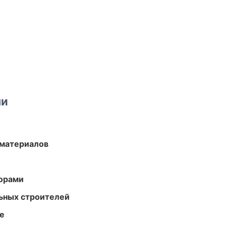
ми
 материалов
торами
ьных строителей
те