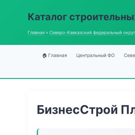
Каталог строительны
Главная
»
Северо-Кавказский федеральный окру
🏠 Главная
Центральный ФО
Севе
БизнесСтрой П