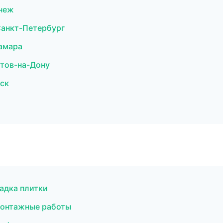
неж
анкт-Петербург
амара
тов-на-Дону
ск
адка плитки
монтажные работы