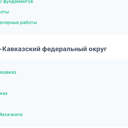
о фундаментов
боты
алярные работы
о-Кавказский федеральный округ
икавказ
каз
Махачкала