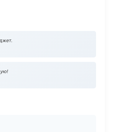
джет.
дую!