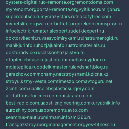
oysters-digital.ru
o-remonte.org
remontdoma.com
myremont.org
portal-remonta.org
vyitikho.ru
mirjon.ru
superdeutsch.ru
mycrazystars.ru
filosofyfree.com
mypetslife.org
warren-buffett.org
greleon.com
sp-or.ru
infoelectrik.ru
materialexpert.ru
detkiexpert.ru
doktorvilechit.ru
vsesvoimirykami.ru
instrumentgid.ru
manikjurinfo.ru
hozjajkainfo.ru
stroimaterials.ru
doktoradvice.ru
selskoehozjajstvo.ru
otopleniehouse.ru
justinterior.ru
chastnyjdom.ru
mojateplica.ru
podelkimaster.ru
landshaftblog.ru
garazhov.com
monamy.net
stroysnami.kz
lcna.kz
stroyu.kz
my-vesta.com
timeszp.com
avtoguru.net
zsmh.com.ua
allcelebsplasticsurgery.com
all-tattoos-for-men.com
poisk-auto.com
best-radio.com.ua
ost-engineering.com
kuryatnik.info
euroshiny.com.ua
poremontuavto.com
searchus-nauti.ru
mirmam.info
smi366.ru
transgazstroy.ru
orgmanagement.org
yes-fitness.ru