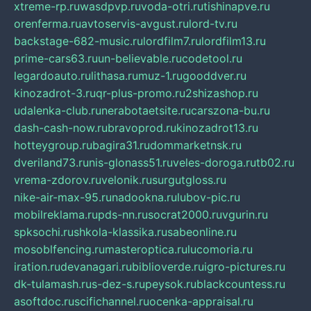
xtreme-rp.ru
wasdpvp.ru
voda-otri.ru
tishinapve.ru
orenferma.ru
avtoservis-avgust.ru
lord-tv.ru
backstage-682-music.ru
lordfilm7.ru
lordfilm13.ru
prime-cars63.ru
un-believable.ru
codetool.ru
legardoauto.ru
lithasa.ru
muz-1.ru
gooddver.ru
kinozadrot-3.ru
qr-plus-promo.ru
2shizashop.ru
udalenka-club.ru
nerabotaetsite.ru
carszona-bu.ru
dash-cash-now.ru
bravoprod.ru
kinozadrot13.ru
hotteygroup.ru
bagira31.ru
dommarketnsk.ru
dveriland73.ru
nis-glonass51.ru
veles-doroga.ru
tb02.ru
vrema-zdorov.ru
velonik.ru
surgutgloss.ru
nike-air-max-95.ru
nadookna.ru
lubov-pic.ru
mobilreklama.ru
pds-nn.ru
socrat2000.ru
vgurin.ru
spksochi.ru
shkola-klassika.ru
sabeonline.ru
mosoblfencing.ru
masteroptica.ru
lucomoria.ru
iration.ru
devanagari.ru
biblioverde.ru
igro-pictures.ru
dk-tulamash.ru
s-dez-s.ru
peysok.ru
blackcountess.ru
asoftdoc.ru
scifichannel.ru
ocenka-appraisal.ru