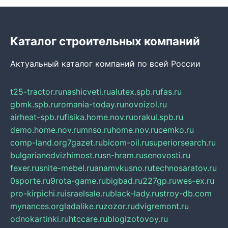
Каталог строительных компаний
Актуальный каталог компаний по всей России
t25-tractor.ru
nashicveti.ru
alutex.spb.ru
fas.ru
gbmk.spb.ru
romania-today.ru
novoizol.ru
airheat-spb.ru
fisika.home.nov.ru
orakul.spb.ru
demo.home.nov.ru
mnso.ru
home.nov.ru
cemko.ru
comp-land.org
7gazet.ru
bicom-oil.ru
superiorsearch.ru
bulgarianedvizhimost.ru
sn-hram.ru
senovosti.ru
fexer.ru
snite-mebel.ru
anamvkusno.ru
technosaratov.ru
0sporte.ru
9rota-game.ru
bigbad.ru
227gp.ru
wes-ex.ru
pro-kirpichi.ru
israelsale.ru
black-lady.ru
stroy-db.com
mynances.org
ladalike.ru
zozor.ru
dvigremont.ru
odnokartinki.ru
htccare.ru
blogizotovoy.ru