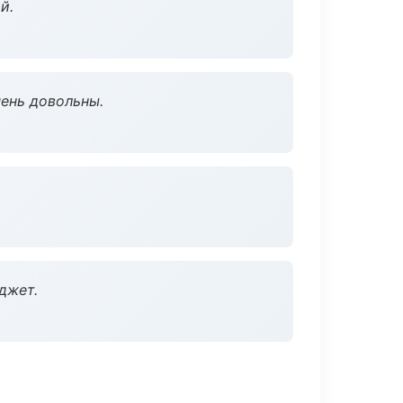
й.
чень довольны.
джет.