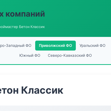
х компаний
роймастер Бетон Классик
ро-Западный ФО
Приволжский ФО
Уральский ФО
Южный ФО
Северо-Кавказский ФО
тон Классик