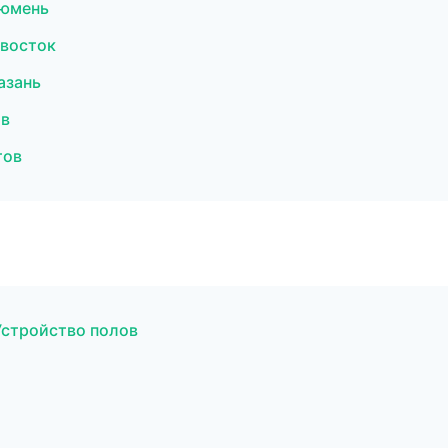
Тюмень
ивосток
азань
ов
тов
стройство полов