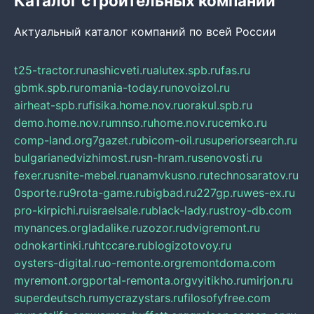
Каталог строительных компаний
Актуальный каталог компаний по всей России
t25-tractor.ru
nashicveti.ru
alutex.spb.ru
fas.ru
gbmk.spb.ru
romania-today.ru
novoizol.ru
airheat-spb.ru
fisika.home.nov.ru
orakul.spb.ru
demo.home.nov.ru
mnso.ru
home.nov.ru
cemko.ru
comp-land.org
7gazet.ru
bicom-oil.ru
superiorsearch.ru
bulgarianedvizhimost.ru
sn-hram.ru
senovosti.ru
fexer.ru
snite-mebel.ru
anamvkusno.ru
technosaratov.ru
0sporte.ru
9rota-game.ru
bigbad.ru
227gp.ru
wes-ex.ru
pro-kirpichi.ru
israelsale.ru
black-lady.ru
stroy-db.com
mynances.org
ladalike.ru
zozor.ru
dvigremont.ru
odnokartinki.ru
htccare.ru
blogizotovoy.ru
oysters-digital.ru
o-remonte.org
remontdoma.com
myremont.org
portal-remonta.org
vyitikho.ru
mirjon.ru
superdeutsch.ru
mycrazystars.ru
filosofyfree.com