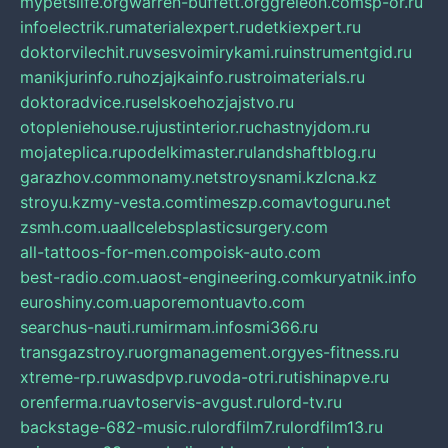
mypetslife.org
warren-buffett.org
greleon.com
sp-or.ru
infoelectrik.ru
materialexpert.ru
detkiexpert.ru
doktorvilechit.ru
vsesvoimirykami.ru
instrumentgid.ru
manikjurinfo.ru
hozjajkainfo.ru
stroimaterials.ru
doktoradvice.ru
selskoehozjajstvo.ru
otopleniehouse.ru
justinterior.ru
chastnyjdom.ru
mojateplica.ru
podelkimaster.ru
landshaftblog.ru
garazhov.com
monamy.net
stroysnami.kz
lcna.kz
stroyu.kz
my-vesta.com
timeszp.com
avtoguru.net
zsmh.com.ua
allcelebsplasticsurgery.com
all-tattoos-for-men.com
poisk-auto.com
best-radio.com.ua
ost-engineering.com
kuryatnik.info
euroshiny.com.ua
poremontuavto.com
searchus-nauti.ru
mirmam.info
smi366.ru
transgazstroy.ru
orgmanagement.org
yes-fitness.ru
xtreme-rp.ru
wasdpvp.ru
voda-otri.ru
tishinapve.ru
orenferma.ru
avtoservis-avgust.ru
lord-tv.ru
backstage-682-music.ru
lordfilm7.ru
lordfilm13.ru