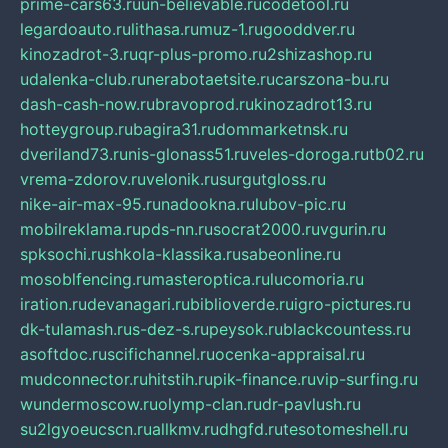
prime-cars63.ru
un-believable.ru
codetool.ru
legardoauto.ru
lithasa.ru
muz-1.ru
gooddver.ru
kinozadrot-3.ru
qr-plus-promo.ru
2shizashop.ru
udalenka-club.ru
nerabotaetsite.ru
carszona-bu.ru
dash-cash-now.ru
bravoprod.ru
kinozadrot13.ru
hotteygroup.ru
bagira31.ru
dommarketnsk.ru
dveriland73.ru
nis-glonass51.ru
veles-doroga.ru
tb02.ru
vrema-zdorov.ru
velonik.ru
surgutgloss.ru
nike-air-max-95.ru
nadookna.ru
lubov-pic.ru
mobilreklama.ru
pds-nn.ru
socrat2000.ru
vgurin.ru
spksochi.ru
shkola-klassika.ru
sabeonline.ru
mosoblfencing.ru
masteroptica.ru
lucomoria.ru
iration.ru
devanagari.ru
biblioverde.ru
igro-pictures.ru
dk-tulamash.ru
s-dez-s.ru
peysok.ru
blackcountess.ru
asoftdoc.ru
scifichannel.ru
ocenka-appraisal.ru
mudconnector.ru
hitstih.ru
pik-finance.ru
vip-surfing.ru
wundermoscow.ru
olymp-clan.ru
dr-pavlush.ru
su2lgyoeucscn.ru
allkmv.ru
dhgfd.ru
tesotomeshell.ru