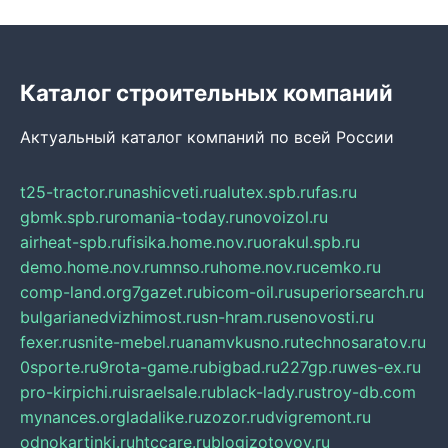
Каталог строительных компаний
Актуальный каталог компаний по всей России
t25-tractor.ru
nashicveti.ru
alutex.spb.ru
fas.ru
gbmk.spb.ru
romania-today.ru
novoizol.ru
airheat-spb.ru
fisika.home.nov.ru
orakul.spb.ru
demo.home.nov.ru
mnso.ru
home.nov.ru
cemko.ru
comp-land.org
7gazet.ru
bicom-oil.ru
superiorsearch.ru
bulgarianedvizhimost.ru
sn-hram.ru
senovosti.ru
fexer.ru
snite-mebel.ru
anamvkusno.ru
technosaratov.ru
0sporte.ru
9rota-game.ru
bigbad.ru
227gp.ru
wes-ex.ru
pro-kirpichi.ru
israelsale.ru
black-lady.ru
stroy-db.com
mynances.org
ladalike.ru
zozor.ru
dvigremont.ru
odnokartinki.ru
htccare.ru
blogizotovoy.ru