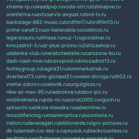
xtreme-rp.ru
wasdpvp.ru
voda-otri.ru
tishinapve.ru
orenferma.ru
avtoservis-avgust.ru
lord-tv.ru
backstage-682-music.ru
lordfilm7.ru
lordfilm13.ru
prime-cars63.ru
un-believable.ru
codetool.ru
legardoauto.ru
lithasa.ru
muz-1.ru
gooddver.ru
kinozadrot-3.ru
qr-plus-promo.ru
2shizashop.ru
udalenka-club.ru
nerabotaetsite.ru
carszona-bu.ru
dash-cash-now.ru
bravoprod.ru
kinozadrot13.ru
hotteygroup.ru
bagira31.ru
dommarketnsk.ru
dveriland73.ru
nis-glonass51.ru
veles-doroga.ru
tb02.ru
vrema-zdorov.ru
velonik.ru
surgutgloss.ru
nike-air-max-95.ru
nadookna.ru
lubov-pic.ru
mobilreklama.ru
pds-nn.ru
socrat2000.ru
vgurin.ru
spksochi.ru
shkola-klassika.ru
sabeonline.ru
mosoblfencing.ru
masteroptica.ru
lucomoria.ru
iration.ru
devanagari.ru
biblioverde.ru
igro-pictures.ru
dk-tulamash.ru
s-dez-s.ru
peysok.ru
blackcountess.ru
asoftdoc.ru
scifichannel.ru
ocenka-appraisal.ru