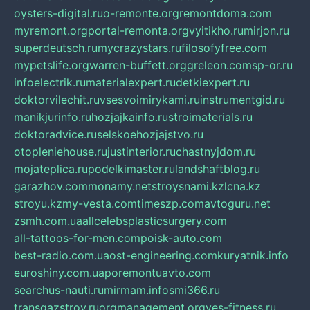
oysters-digital.ru
o-remonte.org
remontdoma.com
myremont.org
portal-remonta.org
vyitikho.ru
mirjon.ru
superdeutsch.ru
mycrazystars.ru
filosofyfree.com
mypetslife.org
warren-buffett.org
greleon.com
sp-or.ru
infoelectrik.ru
materialexpert.ru
detkiexpert.ru
doktorvilechit.ru
vsesvoimirykami.ru
instrumentgid.ru
manikjurinfo.ru
hozjajkainfo.ru
stroimaterials.ru
doktoradvice.ru
selskoehozjajstvo.ru
otopleniehouse.ru
justinterior.ru
chastnyjdom.ru
mojateplica.ru
podelkimaster.ru
landshaftblog.ru
garazhov.com
monamy.net
stroysnami.kz
lcna.kz
stroyu.kz
my-vesta.com
timeszp.com
avtoguru.net
zsmh.com.ua
allcelebsplasticsurgery.com
all-tattoos-for-men.com
poisk-auto.com
best-radio.com.ua
ost-engineering.com
kuryatnik.info
euroshiny.com.ua
poremontuavto.com
searchus-nauti.ru
mirmam.info
smi366.ru
transgazstroy.ru
orgmanagement.org
yes-fitness.ru