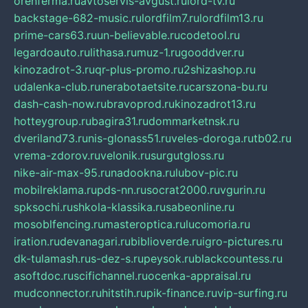
orenferma.ru
avtoservis-avgust.ru
lord-tv.ru
backstage-682-music.ru
lordfilm7.ru
lordfilm13.ru
prime-cars63.ru
un-believable.ru
codetool.ru
legardoauto.ru
lithasa.ru
muz-1.ru
gooddver.ru
kinozadrot-3.ru
qr-plus-promo.ru
2shizashop.ru
udalenka-club.ru
nerabotaetsite.ru
carszona-bu.ru
dash-cash-now.ru
bravoprod.ru
kinozadrot13.ru
hotteygroup.ru
bagira31.ru
dommarketnsk.ru
dveriland73.ru
nis-glonass51.ru
veles-doroga.ru
tb02.ru
vrema-zdorov.ru
velonik.ru
surgutgloss.ru
nike-air-max-95.ru
nadookna.ru
lubov-pic.ru
mobilreklama.ru
pds-nn.ru
socrat2000.ru
vgurin.ru
spksochi.ru
shkola-klassika.ru
sabeonline.ru
mosoblfencing.ru
masteroptica.ru
lucomoria.ru
iration.ru
devanagari.ru
biblioverde.ru
igro-pictures.ru
dk-tulamash.ru
s-dez-s.ru
peysok.ru
blackcountess.ru
asoftdoc.ru
scifichannel.ru
ocenka-appraisal.ru
mudconnector.ru
hitstih.ru
pik-finance.ru
vip-surfing.ru