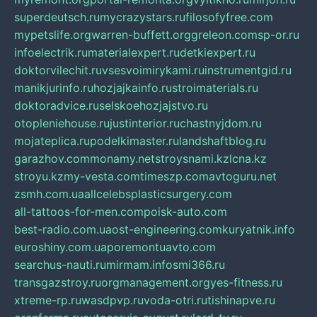
superdeutsch.ru
mycrazystars.ru
filosofyfree.com
mypetslife.org
warren-buffett.org
greleon.com
sp-or.ru
infoelectrik.ru
materialexpert.ru
detkiexpert.ru
doktorvilechit.ru
vsesvoimirykami.ru
instrumentgid.ru
manikjurinfo.ru
hozjajkainfo.ru
stroimaterials.ru
doktoradvice.ru
selskoehozjajstvo.ru
otopleniehouse.ru
justinterior.ru
chastnyjdom.ru
mojateplica.ru
podelkimaster.ru
landshaftblog.ru
garazhov.com
monamy.net
stroysnami.kz
lcna.kz
stroyu.kz
my-vesta.com
timeszp.com
avtoguru.net
zsmh.com.ua
allcelebsplasticsurgery.com
all-tattoos-for-men.com
poisk-auto.com
best-radio.com.ua
ost-engineering.com
kuryatnik.info
euroshiny.com.ua
poremontuavto.com
searchus-nauti.ru
mirmam.info
smi366.ru
transgazstroy.ru
orgmanagement.org
yes-fitness.ru
xtreme-rp.ru
wasdpvp.ru
voda-otri.ru
tishinapve.ru