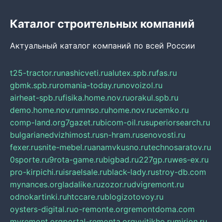
Каталог строительных компаний
Актуальный каталог компаний по всей России
t25-tractor.ru
nashicveti.ru
alutex.spb.ru
fas.ru
gbmk.spb.ru
romania-today.ru
novoizol.ru
airheat-spb.ru
fisika.home.nov.ru
orakul.spb.ru
demo.home.nov.ru
mnso.ru
home.nov.ru
cemko.ru
comp-land.org
7gazet.ru
bicom-oil.ru
superiorsearch.ru
bulgarianedvizhimost.ru
sn-hram.ru
senovosti.ru
fexer.ru
snite-mebel.ru
anamvkusno.ru
technosaratov.ru
0sporte.ru
9rota-game.ru
bigbad.ru
227gp.ru
wes-ex.ru
pro-kirpichi.ru
israelsale.ru
black-lady.ru
stroy-db.com
mynances.org
ladalike.ru
zozor.ru
dvigremont.ru
odnokartinki.ru
htccare.ru
blogizotovoy.ru
oysters-digital.ru
o-remonte.org
remontdoma.com
myremont.org
portal-remonta.org
vyitikho.ru
mirjon.ru