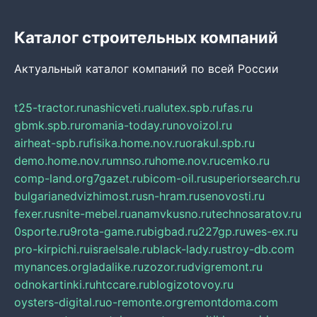
Каталог строительных компаний
Актуальный каталог компаний по всей России
t25-tractor.ru
nashicveti.ru
alutex.spb.ru
fas.ru
gbmk.spb.ru
romania-today.ru
novoizol.ru
airheat-spb.ru
fisika.home.nov.ru
orakul.spb.ru
demo.home.nov.ru
mnso.ru
home.nov.ru
cemko.ru
comp-land.org
7gazet.ru
bicom-oil.ru
superiorsearch.ru
bulgarianedvizhimost.ru
sn-hram.ru
senovosti.ru
fexer.ru
snite-mebel.ru
anamvkusno.ru
technosaratov.ru
0sporte.ru
9rota-game.ru
bigbad.ru
227gp.ru
wes-ex.ru
pro-kirpichi.ru
israelsale.ru
black-lady.ru
stroy-db.com
mynances.org
ladalike.ru
zozor.ru
dvigremont.ru
odnokartinki.ru
htccare.ru
blogizotovoy.ru
oysters-digital.ru
o-remonte.org
remontdoma.com