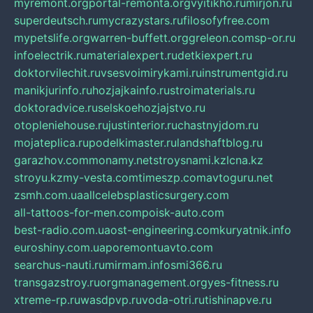
myremont.org
portal-remonta.org
vyitikho.ru
mirjon.ru
superdeutsch.ru
mycrazystars.ru
filosofyfree.com
mypetslife.org
warren-buffett.org
greleon.com
sp-or.ru
infoelectrik.ru
materialexpert.ru
detkiexpert.ru
doktorvilechit.ru
vsesvoimirykami.ru
instrumentgid.ru
manikjurinfo.ru
hozjajkainfo.ru
stroimaterials.ru
doktoradvice.ru
selskoehozjajstvo.ru
otopleniehouse.ru
justinterior.ru
chastnyjdom.ru
mojateplica.ru
podelkimaster.ru
landshaftblog.ru
garazhov.com
monamy.net
stroysnami.kz
lcna.kz
stroyu.kz
my-vesta.com
timeszp.com
avtoguru.net
zsmh.com.ua
allcelebsplasticsurgery.com
all-tattoos-for-men.com
poisk-auto.com
best-radio.com.ua
ost-engineering.com
kuryatnik.info
euroshiny.com.ua
poremontuavto.com
searchus-nauti.ru
mirmam.info
smi366.ru
transgazstroy.ru
orgmanagement.org
yes-fitness.ru
xtreme-rp.ru
wasdpvp.ru
voda-otri.ru
tishinapve.ru