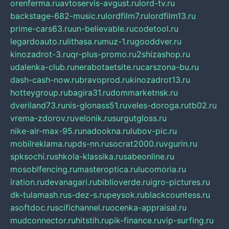
orenferma.ru
avtoservis-avgust.ru
lord-tv.ru
backstage-682-music.ru
lordfilm7.ru
lordfilm13.ru
prime-cars63.ru
un-believable.ru
codetool.ru
legardoauto.ru
lithasa.ru
muz-1.ru
gooddver.ru
kinozadrot-3.ru
qr-plus-promo.ru
2shizashop.ru
udalenka-club.ru
nerabotaetsite.ru
carszona-bu.ru
dash-cash-now.ru
bravoprod.ru
kinozadrot13.ru
hotteygroup.ru
bagira31.ru
dommarketnsk.ru
dveriland73.ru
nis-glonass51.ru
veles-doroga.ru
tb02.ru
vrema-zdorov.ru
velonik.ru
surgutgloss.ru
nike-air-max-95.ru
nadookna.ru
lubov-pic.ru
mobilreklama.ru
pds-nn.ru
socrat2000.ru
vgurin.ru
spksochi.ru
shkola-klassika.ru
sabeonline.ru
mosoblfencing.ru
masteroptica.ru
lucomoria.ru
iration.ru
devanagari.ru
biblioverde.ru
igro-pictures.ru
dk-tulamash.ru
s-dez-s.ru
peysok.ru
blackcountess.ru
asoftdoc.ru
scifichannel.ru
ocenka-appraisal.ru
mudconnector.ru
hitstih.ru
pik-finance.ru
vip-surfing.ru