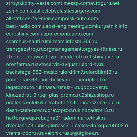
stroyu.kz
my-vesta.com
timeszp.com
avtoguru.net
zsmh.com.ua
allcelebsplasticsurgery.com
all-tattoos-for-men.com
poisk-auto.com
best-radio.com.ua
ost-engineering.com
kuryatnik.info
euroshiny.com.ua
poremontuavto.com
searchus-nauti.ru
mirmam.info
smi366.ru
transgazstroy.ru
orgmanagement.org
yes-fitness.ru
xtreme-rp.ru
wasdpvp.ru
voda-otri.ru
tishinapve.ru
orenferma.ru
avtoservis-avgust.ru
lord-tv.ru
backstage-682-music.ru
lordfilm7.ru
lordfilm13.ru
prime-cars63.ru
un-believable.ru
codetool.ru
legardoauto.ru
lithasa.ru
muz-1.ru
gooddver.ru
kinozadrot-3.ru
qr-plus-promo.ru
2shizashop.ru
udalenka-club.ru
nerabotaetsite.ru
carszona-bu.ru
dash-cash-now.ru
bravoprod.ru
kinozadrot13.ru
hotteygroup.ru
bagira31.ru
dommarketnsk.ru
dveriland73.ru
nis-glonass51.ru
veles-doroga.ru
tb02.ru
vrema-zdorov.ru
velonik.ru
surgutgloss.ru