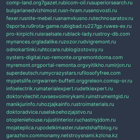
comp-land.org
7gazet.ru
bicom-oil.ru
superiorsearch.ru
bulgarianedvizhimost.ru
sn-hram.ru
senovosti.ru
fexer.ru
snite-mebel.ru
anamvkusno.ru
technosaratov.ru
0sporte.ru
9rota-game.ru
bigbad.ru
227gp.ru
wes-ex.ru
pro-kirpichi.ru
israelsale.ru
black-lady.ru
stroy-db.com
mynances.org
ladalike.ru
zozor.ru
dvigremont.ru
odnokartinki.ru
htccare.ru
blogizotovoy.ru
oysters-digital.ru
o-remonte.org
remontdoma.com
myremont.org
portal-remonta.org
vyitikho.ru
mirjon.ru
superdeutsch.ru
mycrazystars.ru
filosofyfree.com
mypetslife.org
warren-buffett.org
greleon.com
sp-or.ru
infoelectrik.ru
materialexpert.ru
detkiexpert.ru
doktorvilechit.ru
vsesvoimirykami.ru
instrumentgid.ru
manikjurinfo.ru
hozjajkainfo.ru
stroimaterials.ru
doktoradvice.ru
selskoehozjajstvo.ru
otopleniehouse.ru
justinterior.ru
chastnyjdom.ru
mojateplica.ru
podelkimaster.ru
landshaftblog.ru
garazhov.com
monamy.net
stroysnami.kz
lcna.kz