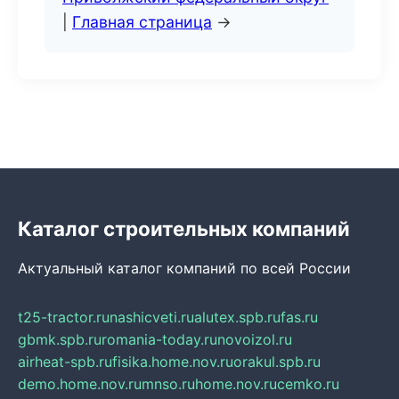
|
Главная страница
→
Каталог строительных компаний
Актуальный каталог компаний по всей России
t25-tractor.ru
nashicveti.ru
alutex.spb.ru
fas.ru
gbmk.spb.ru
romania-today.ru
novoizol.ru
airheat-spb.ru
fisika.home.nov.ru
orakul.spb.ru
demo.home.nov.ru
mnso.ru
home.nov.ru
cemko.ru