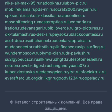
nike-air-max-95.ru
nadookna.ru
lubov-pic.ru
mobilreklama.ru
pds-nn.ru
socrat2000.ru
vgurin.ru
spksochi.ru
shkola-klassika.ru
sabeonline.ru
mosoblfencing.ru
masteroptica.ru
lucomoria.ru
iration.ru
devanagari.ru
biblioverde.ru
igro-pictures.ru
dk-tulamash.ru
s-dez-s.ru
peysok.ru
blackcountess.ru
asoftdoc.ru
scifichannel.ru
ocenka-appraisal.ru
mudconnector.ru
hitstih.ru
pik-finance.ru
vip-surfing.ru
wundermoscow.ru
olymp-clan.ru
dr-pavlush.ru
su2lgyoeucscn.ru
allkmv.ru
dhgfd.ru
tesotomeshell.ru
netoen.ru
web-digest.ru
changanqiyuana07.ru
kuper-dostavka.ru
edemvgelen.ru
ytyt.ru
infoelektrik.ru
everafterclub.org
kirillkgr.ru
goodv1234.ru
oopslady.ru
© Каталог строительных компаний. Все права
защищены.