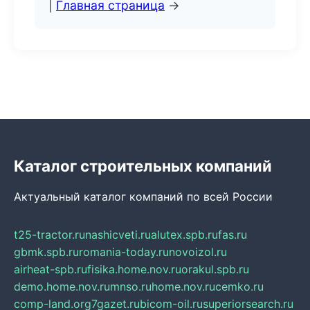
|
Главная страница
→
Каталог строительных компаний
Актуальный каталог компаний по всей России
t25-tractor.ru
nashicveti.ru
alutex.spb.ru
fas.ru
gbmk.spb.ru
romania-today.ru
novoizol.ru
airheat-spb.ru
fisika.home.nov.ru
orakul.spb.ru
demo.home.nov.ru
mnso.ru
home.nov.ru
cemko.ru
comp-land.org
7gazet.ru
bicom-oil.ru
superiorsearch.ru