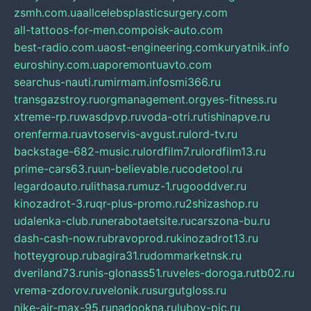
zsmh.com.ua
allcelebsplasticsurgery.com
all-tattoos-for-men.com
poisk-auto.com
best-radio.com.ua
ost-engineering.com
kuryatnik.info
euroshiny.com.ua
poremontuavto.com
searchus-nauti.ru
mirmam.info
smi366.ru
transgazstroy.ru
orgmanagement.org
yes-fitness.ru
xtreme-rp.ru
wasdpvp.ru
voda-otri.ru
tishinapve.ru
orenferma.ru
avtoservis-avgust.ru
lord-tv.ru
backstage-682-music.ru
lordfilm7.ru
lordfilm13.ru
prime-cars63.ru
un-believable.ru
codetool.ru
legardoauto.ru
lithasa.ru
muz-1.ru
gooddver.ru
kinozadrot-3.ru
qr-plus-promo.ru
2shizashop.ru
udalenka-club.ru
nerabotaetsite.ru
carszona-bu.ru
dash-cash-now.ru
bravoprod.ru
kinozadrot13.ru
hotteygroup.ru
bagira31.ru
dommarketnsk.ru
dveriland73.ru
nis-glonass51.ru
veles-doroga.ru
tb02.ru
vrema-zdorov.ru
velonik.ru
surgutgloss.ru
nike-air-max-95.ru
nadookna.ru
lubov-pic.ru