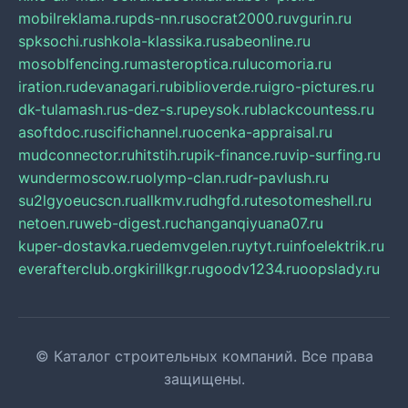
mobilreklama.ru
pds-nn.ru
socrat2000.ru
vgurin.ru
spksochi.ru
shkola-klassika.ru
sabeonline.ru
mosoblfencing.ru
masteroptica.ru
lucomoria.ru
iration.ru
devanagari.ru
biblioverde.ru
igro-pictures.ru
dk-tulamash.ru
s-dez-s.ru
peysok.ru
blackcountess.ru
asoftdoc.ru
scifichannel.ru
ocenka-appraisal.ru
mudconnector.ru
hitstih.ru
pik-finance.ru
vip-surfing.ru
wundermoscow.ru
olymp-clan.ru
dr-pavlush.ru
su2lgyoeucscn.ru
allkmv.ru
dhgfd.ru
tesotomeshell.ru
netoen.ru
web-digest.ru
changanqiyuana07.ru
kuper-dostavka.ru
edemvgelen.ru
ytyt.ru
infoelektrik.ru
everafterclub.org
kirillkgr.ru
goodv1234.ru
oopslady.ru
© Каталог строительных компаний. Все права
защищены.