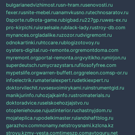
bulgarianedvizhimost.ru
sn-hram.ru
senovosti.ru
fexer.ru
snite-mebel.ru
anamvkusno.ru
technosaratov.ru
0sporte.ru
9rota-game.ru
bigbad.ru
227gp.ru
wes-ex.ru
pro-kirpichi.ru
israelsale.ru
black-lady.ru
stroy-db.com
mynances.org
ladalike.ru
zozor.ru
dvigremont.ru
odnokartinki.ru
htccare.ru
blogizotovoy.ru
oysters-digital.ru
o-remonte.org
remontdoma.com
myremont.org
portal-remonta.org
vyitikho.ru
mirjon.ru
superdeutsch.ru
mycrazystars.ru
filosofyfree.com
mypetslife.org
warren-buffett.org
greleon.com
sp-or.ru
infoelectrik.ru
materialexpert.ru
detkiexpert.ru
doktorvilechit.ru
vsesvoimirykami.ru
instrumentgid.ru
manikjurinfo.ru
hozjajkainfo.ru
stroimaterials.ru
doktoradvice.ru
selskoehozjajstvo.ru
otopleniehouse.ru
justinterior.ru
chastnyjdom.ru
mojateplica.ru
podelkimaster.ru
landshaftblog.ru
garazhov.com
monamy.net
stroysnami.kz
lcna.kz
stroyu.kz
my-vesta.com
timeszp.com
avtoguru.net