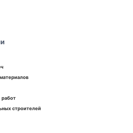
ми
юч
 материалов
 работ
ьных строителей