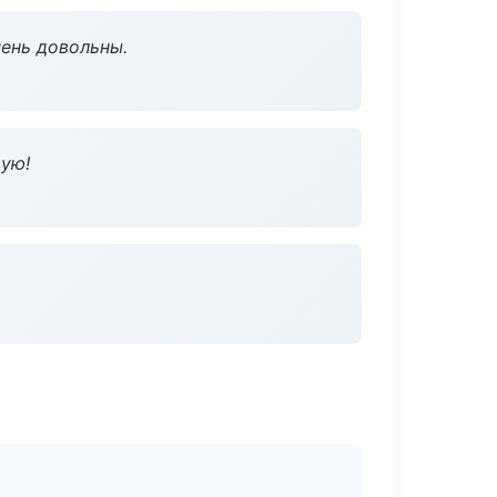
чень довольны.
дую!