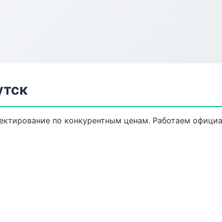
утск
ектирование по конкурентным ценам. Работаем официал