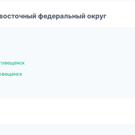
евосточный федеральный округ
говещенск
овещенск