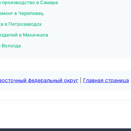
е производство в Самара
ремонт в Череповец
ика в Петрозаводск
 изделий в Махачкала
в Вологда
евосточный федеральный округ
|
Главная страница