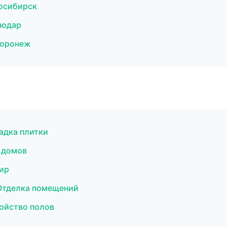
осибирск
нодар
Воронеж
адка плитки
 домов
ир
Отделка помещений
ойство полов