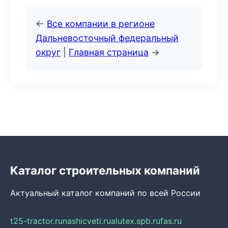
←
Все компании в регионе
Дальневосточный федеральный
округ
|
Главная страница
→
Каталог строительных компаний
Актуальный каталог компаний по всей России
t25-tractor.ru
nashicveti.ru
alutex.spb.ru
fas.ru