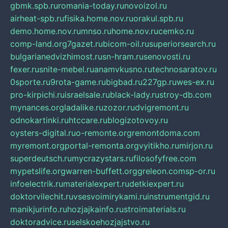
gbmk.spb.ru
romania-today.ru
novoizol.ru
airheat-spb.ru
fisika.home.nov.ru
orakul.spb.ru
demo.home.nov.ru
mnso.ru
home.nov.ru
cemko.ru
comp-land.org
7gazet.ru
bicom-oil.ru
superiorsearch.ru
bulgarianedvizhimost.ru
sn-hram.ru
senovosti.ru
fexer.ru
snite-mebel.ru
anamvkusno.ru
technosaratov.ru
0sporte.ru
9rota-game.ru
bigbad.ru
227gp.ru
wes-ex.ru
pro-kirpichi.ru
israelsale.ru
black-lady.ru
stroy-db.com
mynances.org
ladalike.ru
zozor.ru
dvigremont.ru
odnokartinki.ru
htccare.ru
blogizotovoy.ru
oysters-digital.ru
o-remonte.org
remontdoma.com
myremont.org
portal-remonta.org
vyitikho.ru
mirjon.ru
superdeutsch.ru
mycrazystars.ru
filosofyfree.com
mypetslife.org
warren-buffett.org
greleon.com
sp-or.ru
infoelectrik.ru
materialexpert.ru
detkiexpert.ru
doktorvilechit.ru
vsesvoimirykami.ru
instrumentgid.ru
manikjurinfo.ru
hozjajkainfo.ru
stroimaterials.ru
doktoradvice.ru
selskoehozjajstvo.ru