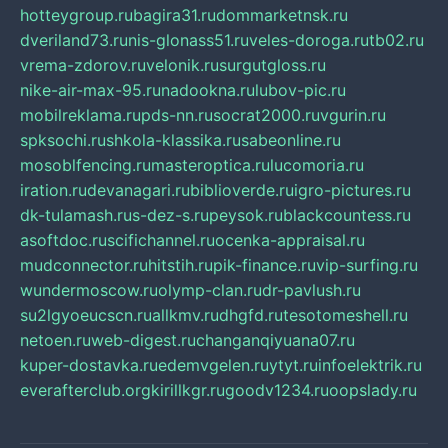
hotteygroup.ru
bagira31.ru
dommarketnsk.ru
dveriland73.ru
nis-glonass51.ru
veles-doroga.ru
tb02.ru
vrema-zdorov.ru
velonik.ru
surgutgloss.ru
nike-air-max-95.ru
nadookna.ru
lubov-pic.ru
mobilreklama.ru
pds-nn.ru
socrat2000.ru
vgurin.ru
spksochi.ru
shkola-klassika.ru
sabeonline.ru
mosoblfencing.ru
masteroptica.ru
lucomoria.ru
iration.ru
devanagari.ru
biblioverde.ru
igro-pictures.ru
dk-tulamash.ru
s-dez-s.ru
peysok.ru
blackcountess.ru
asoftdoc.ru
scifichannel.ru
ocenka-appraisal.ru
mudconnector.ru
hitstih.ru
pik-finance.ru
vip-surfing.ru
wundermoscow.ru
olymp-clan.ru
dr-pavlush.ru
su2lgyoeucscn.ru
allkmv.ru
dhgfd.ru
tesotomeshell.ru
netoen.ru
web-digest.ru
changanqiyuana07.ru
kuper-dostavka.ru
edemvgelen.ru
ytyt.ru
infoelektrik.ru
everafterclub.org
kirillkgr.ru
goodv1234.ru
oopslady.ru