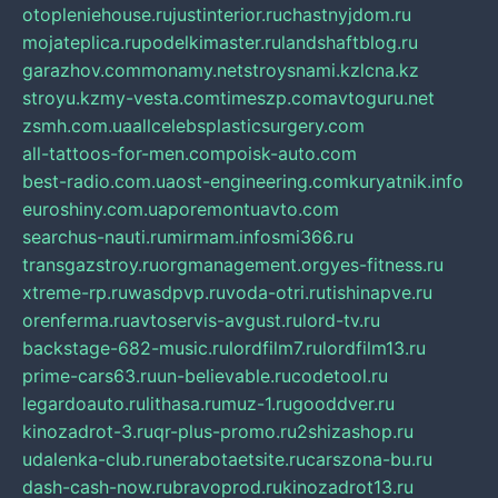
otopleniehouse.ru
justinterior.ru
chastnyjdom.ru
mojateplica.ru
podelkimaster.ru
landshaftblog.ru
garazhov.com
monamy.net
stroysnami.kz
lcna.kz
stroyu.kz
my-vesta.com
timeszp.com
avtoguru.net
zsmh.com.ua
allcelebsplasticsurgery.com
all-tattoos-for-men.com
poisk-auto.com
best-radio.com.ua
ost-engineering.com
kuryatnik.info
euroshiny.com.ua
poremontuavto.com
searchus-nauti.ru
mirmam.info
smi366.ru
transgazstroy.ru
orgmanagement.org
yes-fitness.ru
xtreme-rp.ru
wasdpvp.ru
voda-otri.ru
tishinapve.ru
orenferma.ru
avtoservis-avgust.ru
lord-tv.ru
backstage-682-music.ru
lordfilm7.ru
lordfilm13.ru
prime-cars63.ru
un-believable.ru
codetool.ru
legardoauto.ru
lithasa.ru
muz-1.ru
gooddver.ru
kinozadrot-3.ru
qr-plus-promo.ru
2shizashop.ru
udalenka-club.ru
nerabotaetsite.ru
carszona-bu.ru
dash-cash-now.ru
bravoprod.ru
kinozadrot13.ru