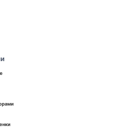
ми
те
торами
енки