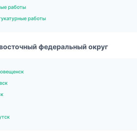
ные работы
укатурные работы
евосточный федеральный округ
говещенск
вск
ск
утск