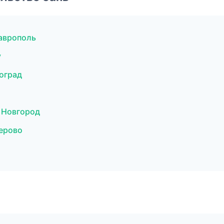
аврополь
у
оград
 Новгород
ерово