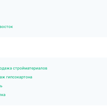
восток
родажа стройматериалов
аж гипсокартона
нь
лка