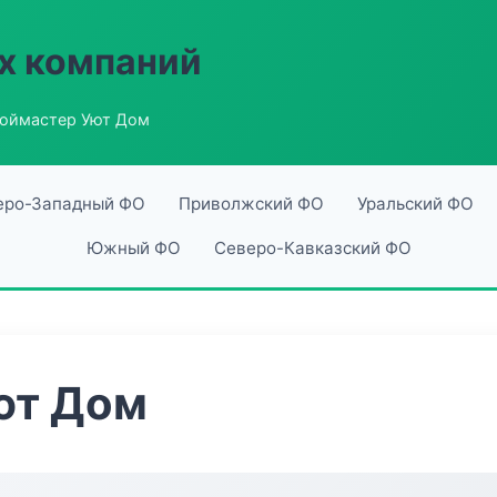
х компаний
оймастер Уют Дом
еро-Западный ФО
Приволжский ФО
Уральский ФО
Южный ФО
Северо-Кавказский ФО
ют Дом