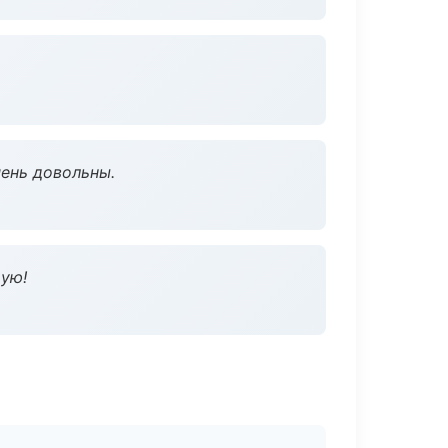
чень довольны.
дую!