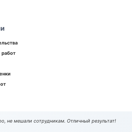
ми
ельства
 работ
енки
бот
о, не мешали сотрудникам. Отличный результат!