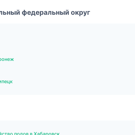
альный федеральный округ
ронеж
ипецк
йство полов в Хабаровск